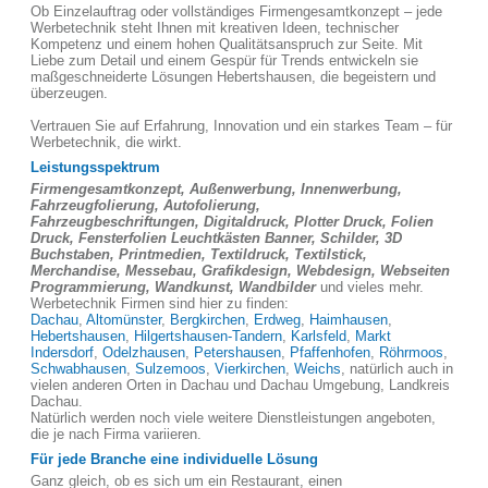
Ob Einzelauftrag oder vollständiges Firmengesamtkonzept – jede
Werbetechnik steht Ihnen mit kreativen Ideen, technischer
Kompetenz und einem hohen Qualitätsanspruch zur Seite. Mit
Liebe zum Detail und einem Gespür für Trends entwickeln sie
maßgeschneiderte Lösungen Hebertshausen, die begeistern und
überzeugen.
Vertrauen Sie auf Erfahrung, Innovation und ein starkes Team – für
Werbetechnik, die wirkt.
Leistungsspektrum
Firmengesamtkonzept, Außenwerbung, Innenwerbung,
Fahrzeugfolierung, Autofolierung,
Fahrzeugbeschriftungen, Digitaldruck, Plotter Druck, Folien
Druck, Fensterfolien Leuchtkästen Banner, Schilder, 3D
Buchstaben, Printmedien, Textildruck, Textilstick,
Merchandise, Messebau, Grafikdesign, Webdesign, Webseiten
Programmierung, Wandkunst, Wandbilder
und vieles mehr.
Werbetechnik Firmen sind hier zu finden:
Dachau
,
Altomünster
,
Bergkirchen
,
Erdweg
,
Haimhausen
,
Hebertshausen
,
Hilgertshausen-Tandern
,
Karlsfeld
,
Markt
Indersdorf
,
Odelzhausen
,
Petershausen
,
Pfaffenhofen
,
Röhrmoos
,
Schwabhausen
,
Sulzemoos
,
Vierkirchen
,
Weichs
, natürlich auch in
vielen anderen Orten in Dachau und Dachau Umgebung, Landkreis
Dachau.
Natürlich werden noch viele weitere Dienstleistungen angeboten,
die je nach Firma variieren.
Für jede Branche eine individuelle Lösung
Ganz gleich, ob es sich um ein Restaurant, einen