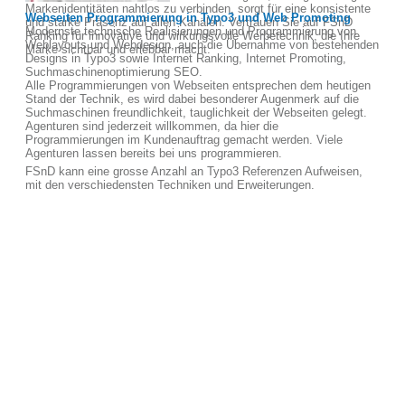
Markenidentitäten nahtlos zu verbinden, sorgt für eine konsistente
Webseiten Programmierung in Typo3 und Web Promoting
und starke Präsenz auf allen Kanälen. Vertrauen Sie auf FSnD
Modernste technische Realisierungen und Programmierung von
Ranking für innovative und wirkungsvolle Werbetechnik, die Ihre
Weblayouts und Webdesign, auch die Übernahme von bestehenden
Marke sichtbar und erlebbar macht.
Designs in Typo3 sowie Internet Ranking, Internet Promoting,
Suchmaschinenoptimierung SEO.
Alle Programmierungen von Webseiten entsprechen dem heutigen
Stand der Technik, es wird dabei besonderer Augenmerk auf die
Suchmaschinen freundlichkeit, tauglichkeit der Webseiten gelegt.
Agenturen sind jederzeit willkommen, da hier die
Programmierungen im Kundenauftrag gemacht werden. Viele
Agenturen lassen bereits bei uns programmieren.
FSnD kann eine grosse Anzahl an Typo3 Referenzen Aufweisen,
mit den verschiedensten Techniken und Erweiterungen.