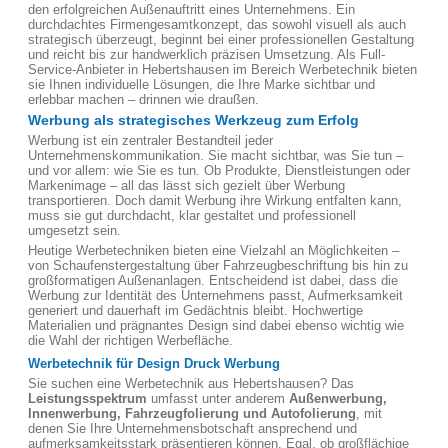
den erfolgreichen Außenauftritt eines Unternehmens. Ein
durchdachtes Firmengesamtkonzept, das sowohl visuell als auch
strategisch überzeugt, beginnt bei einer professionellen Gestaltung
und reicht bis zur handwerklich präzisen Umsetzung. Als Full-
Service-Anbieter in Hebertshausen im Bereich Werbetechnik bieten
sie Ihnen individuelle Lösungen, die Ihre Marke sichtbar und
erlebbar machen – drinnen wie draußen.
Werbung als strategisches Werkzeug zum Erfolg
Werbung ist ein zentraler Bestandteil jeder
Unternehmenskommunikation. Sie macht sichtbar, was Sie tun –
und vor allem: wie Sie es tun. Ob Produkte, Dienstleistungen oder
Markenimage – all das lässt sich gezielt über Werbung
transportieren. Doch damit Werbung ihre Wirkung entfalten kann,
muss sie gut durchdacht, klar gestaltet und professionell
umgesetzt sein.
Heutige Werbetechniken bieten eine Vielzahl an Möglichkeiten –
von Schaufenstergestaltung über Fahrzeugbeschriftung bis hin zu
großformatigen Außenanlagen. Entscheidend ist dabei, dass die
Werbung zur Identität des Unternehmens passt, Aufmerksamkeit
generiert und dauerhaft im Gedächtnis bleibt. Hochwertige
Materialien und prägnantes Design sind dabei ebenso wichtig wie
die Wahl der richtigen Werbefläche.
Werbetechnik für Design Druck Werbung
Sie suchen eine Werbetechnik aus Hebertshausen? Das
Leistungsspektrum
umfasst unter anderem
Außenwerbung,
Innenwerbung, Fahrzeugfolierung und Autofolierung
, mit
denen Sie Ihre Unternehmensbotschaft ansprechend und
aufmerksamkeitsstark präsentieren können. Egal, ob großflächige