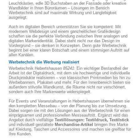
Leuchtkästen, edle 3D Buchstaben an der Fassade oder kreative
Wandbilder in Ihren Büroräumen – Lösungen im Bereich
Werbetechnik sind auf maximale Wirkung und Langlebigkeit
ausgelegt.
Auch im digitalen Bereich unterstützen Sie sie kompetent: Mit
modernem Webdesign und einem ganzheitlichen Grafikdesign
schaffen sie die perfekte Verbindung zwischen Ihrer analogen und
digitalen Markenidentität. Dabei steht nicht nur das Design im
Vordergrund – sie denken in Konzepten. Denn gute Werbetechnik
beginnt bei einer klaren Botschaft und einem stimmigen Auftritt auf
allen Kanälen.
Werbetechnik die Werbung realisiert
Werbetechnik Hebertshausen
85241
: Ein wichtiger Bestandteil der
Arbeit ist der Digitaldruck, mit dem sie hochwertige und individuelle
Druckprodukte realisieren – von klassischen Printmedien bis hin zu
Werbebannern, Plakaten und mehr. Für den Innenbereich bieten sie
außerdem stilvolle Wandkunst, die Räume nicht nur verschönert,
sondern auch Ihre Markenwerte widerspiegelt.
Für Events und Veranstaltungen in Hebertshausen übernehmen sie
den kompletten Messebau – von der Planung bis zur Umsetzung.
Dabei sorgen sie mit den Lösungen aus der Werbetechnik für einen
einprägsamen und professionellen Messeauftritt. Ergänzt wird das
Angebot durch vielfältige
Textillösungen: Textildruck, Textilstick
und individuell gestaltete
Merchandise-Artikel
bringen Ihre Marke
auf Kleidung, Taschen und Accessoires und machen sie greifbar für
Ihre Kunden.