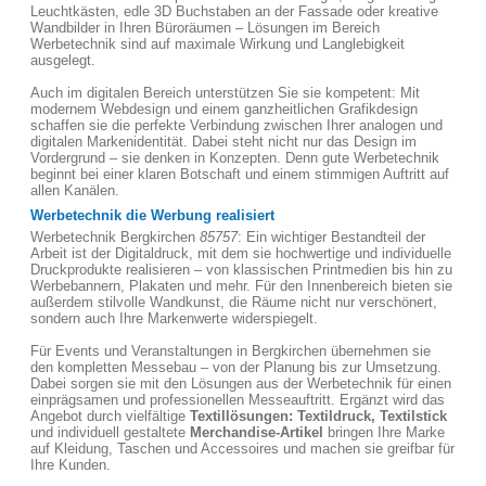
Leuchtkästen, edle 3D Buchstaben an der Fassade oder kreative
Wandbilder in Ihren Büroräumen – Lösungen im Bereich
Werbetechnik sind auf maximale Wirkung und Langlebigkeit
ausgelegt.
Auch im digitalen Bereich unterstützen Sie sie kompetent: Mit
modernem Webdesign und einem ganzheitlichen Grafikdesign
schaffen sie die perfekte Verbindung zwischen Ihrer analogen und
digitalen Markenidentität. Dabei steht nicht nur das Design im
Vordergrund – sie denken in Konzepten. Denn gute Werbetechnik
beginnt bei einer klaren Botschaft und einem stimmigen Auftritt auf
allen Kanälen.
Werbetechnik die Werbung realisiert
Werbetechnik Bergkirchen
85757
: Ein wichtiger Bestandteil der
Arbeit ist der Digitaldruck, mit dem sie hochwertige und individuelle
Druckprodukte realisieren – von klassischen Printmedien bis hin zu
Werbebannern, Plakaten und mehr. Für den Innenbereich bieten sie
außerdem stilvolle Wandkunst, die Räume nicht nur verschönert,
sondern auch Ihre Markenwerte widerspiegelt.
Für Events und Veranstaltungen in Bergkirchen übernehmen sie
den kompletten Messebau – von der Planung bis zur Umsetzung.
Dabei sorgen sie mit den Lösungen aus der Werbetechnik für einen
einprägsamen und professionellen Messeauftritt. Ergänzt wird das
Angebot durch vielfältige
Textillösungen: Textildruck, Textilstick
und individuell gestaltete
Merchandise-Artikel
bringen Ihre Marke
auf Kleidung, Taschen und Accessoires und machen sie greifbar für
Ihre Kunden.