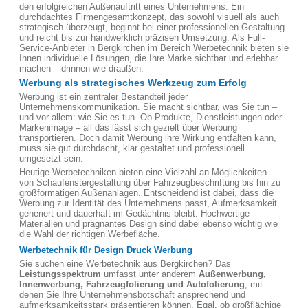
den erfolgreichen Außenauftritt eines Unternehmens. Ein
durchdachtes Firmengesamtkonzept, das sowohl visuell als auch
strategisch überzeugt, beginnt bei einer professionellen Gestaltung
und reicht bis zur handwerklich präzisen Umsetzung. Als Full-
Service-Anbieter in Bergkirchen im Bereich Werbetechnik bieten sie
Ihnen individuelle Lösungen, die Ihre Marke sichtbar und erlebbar
machen – drinnen wie draußen.
Werbung als strategisches Werkzeug zum Erfolg
Werbung ist ein zentraler Bestandteil jeder
Unternehmenskommunikation. Sie macht sichtbar, was Sie tun –
und vor allem: wie Sie es tun. Ob Produkte, Dienstleistungen oder
Markenimage – all das lässt sich gezielt über Werbung
transportieren. Doch damit Werbung ihre Wirkung entfalten kann,
muss sie gut durchdacht, klar gestaltet und professionell
umgesetzt sein.
Heutige Werbetechniken bieten eine Vielzahl an Möglichkeiten –
von Schaufenstergestaltung über Fahrzeugbeschriftung bis hin zu
großformatigen Außenanlagen. Entscheidend ist dabei, dass die
Werbung zur Identität des Unternehmens passt, Aufmerksamkeit
generiert und dauerhaft im Gedächtnis bleibt. Hochwertige
Materialien und prägnantes Design sind dabei ebenso wichtig wie
die Wahl der richtigen Werbefläche.
Werbetechnik für Design Druck Werbung
Sie suchen eine Werbetechnik aus Bergkirchen? Das
Leistungsspektrum
umfasst unter anderem
Außenwerbung,
Innenwerbung, Fahrzeugfolierung und Autofolierung
, mit
denen Sie Ihre Unternehmensbotschaft ansprechend und
aufmerksamkeitsstark präsentieren können. Egal, ob großflächige