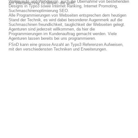
Weblayouts und Webdesign, auch die Übernahme von bestehenden
um Werbetechnik zu liefern, die wirkt.
Designs in Typo3 sowie Internet Ranking, Internet Promoting,
Suchmaschinenoptimierung SEO.
Alle Programmierungen von Webseiten entsprechen dem heutigen
Stand der Technik, es wird dabei besonderer Augenmerk auf die
Suchmaschinen freundlichkeit, tauglichkeit der Webseiten gelegt.
Agenturen sind jederzeit willkommen, da hier die
Programmierungen im Kundenauftrag gemacht werden. Viele
Agenturen lassen bereits bei uns programmieren.
FSnD kann eine grosse Anzahl an Typo3 Referenzen Aufweisen,
mit den verschiedensten Techniken und Erweiterungen.