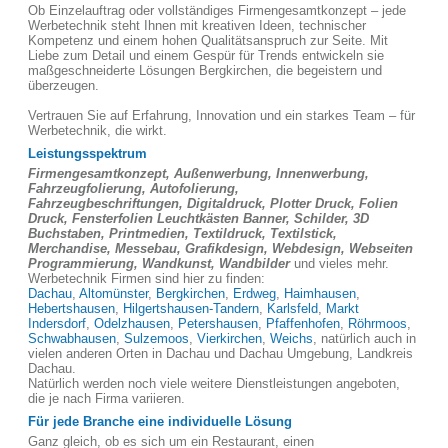
Ob Einzelauftrag oder vollständiges Firmengesamtkonzept – jede
Werbetechnik steht Ihnen mit kreativen Ideen, technischer
Kompetenz und einem hohen Qualitätsanspruch zur Seite. Mit
Liebe zum Detail und einem Gespür für Trends entwickeln sie
maßgeschneiderte Lösungen Bergkirchen, die begeistern und
überzeugen.
Vertrauen Sie auf Erfahrung, Innovation und ein starkes Team – für
Werbetechnik, die wirkt.
Leistungsspektrum
Firmengesamtkonzept, Außenwerbung, Innenwerbung,
Fahrzeugfolierung, Autofolierung,
Fahrzeugbeschriftungen, Digitaldruck, Plotter Druck, Folien
Druck, Fensterfolien Leuchtkästen Banner, Schilder, 3D
Buchstaben, Printmedien, Textildruck, Textilstick,
Merchandise, Messebau, Grafikdesign, Webdesign, Webseiten
Programmierung, Wandkunst, Wandbilder
und vieles mehr.
Werbetechnik Firmen sind hier zu finden:
Dachau
,
Altomünster
,
Bergkirchen
,
Erdweg
,
Haimhausen
,
Hebertshausen
,
Hilgertshausen-Tandern
,
Karlsfeld
,
Markt
Indersdorf
,
Odelzhausen
,
Petershausen
,
Pfaffenhofen
,
Röhrmoos
,
Schwabhausen
,
Sulzemoos
,
Vierkirchen
,
Weichs
, natürlich auch in
vielen anderen Orten in Dachau und Dachau Umgebung, Landkreis
Dachau.
Natürlich werden noch viele weitere Dienstleistungen angeboten,
die je nach Firma variieren.
Für jede Branche eine individuelle Lösung
Ganz gleich, ob es sich um ein Restaurant, einen