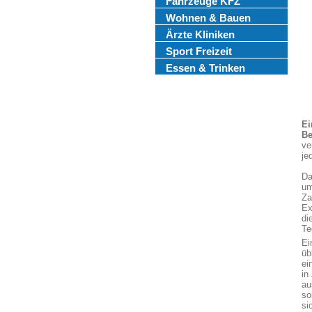
Fahrzeuge KFZ
Wohnen & Bauen
Ärzte Kliniken
Sport Freizeit
Essen & Trinken
Ei
Be
ve
je
Da
um
Za
Ex
di
Te
Ei
üb
ei
in
au
so
si