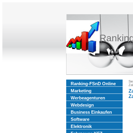
Rankin
Sie
Ranking-FSnD Online
Za
Marketing
Z
Z
Werbeagenturen
Webdesign
Business Einkaufen
Software
Elektronik