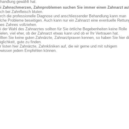
handlung gewählt hat.
i Zahnschmerzen, Zahnproblemen suchen Sie immer einen Zahnarzt auf
ch bei Zahnfleisch bluten.
rch die professionelle Diagnose und anschliessender Behandlung kann man
lche Probleme beseitigen. Auch kann nur ein Zahnarzt eine eventuelle Rettun
nes Zahnes vollziehen.
i der Wahl des Zahnarztes sollten für Sie örtliche Begebenheiten keine Rolle
ielen, viel eher, ob der Zahnarzt etwas kann und ob er Ihr Vertrauen hat.
llten Sie keine guten Zahnärzte, Zahnarztpraxen kennen, so haben Sie hier d
glichkeit, gute zu finden.
r listen hier Zahnärzte, Zahnkliniken auf, die wir gerne und mit ruhigem
wissen jedem Empfehlen können.