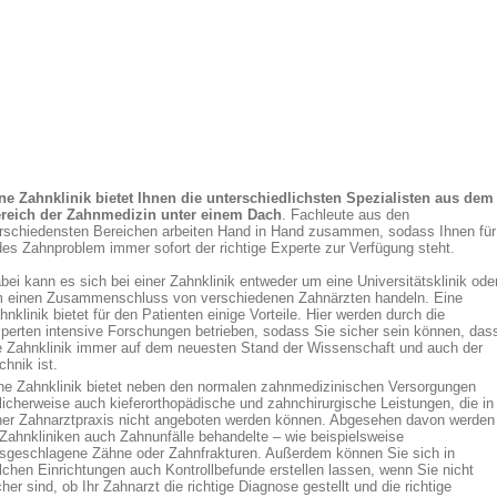
ne Zahnklinik bietet Ihnen die unterschiedlichsten Spezialisten aus dem
reich der Zahnmedizin unter einem Dach
. Fachleute aus den
rschiedensten Bereichen arbeiten Hand in Hand zusammen, sodass Ihnen für
des Zahnproblem immer sofort der richtige Experte zur Verfügung steht.
bei kann es sich bei einer Zahnklinik entweder um eine Universitätsklinik ode
 einen Zusammenschluss von verschiedenen Zahnärzten handeln. Eine
hnklinik bietet für den Patienten einige Vorteile. Hier werden durch die
perten intensive Forschungen betrieben, sodass Sie sicher sein können, das
e Zahnklinik immer auf dem neuesten Stand der Wissenschaft und auch der
chnik ist.
ne Zahnklinik bietet neben den normalen zahnmedizinischen Versorgungen
licherweise auch kieferorthopädische und zahnchirurgische Leistungen, die in
ner Zahnarztpraxis nicht angeboten werden können. Abgesehen davon werden
 Zahnkliniken auch Zahnunfälle behandelte – wie beispielsweise
sgeschlagene Zähne oder Zahnfrakturen. Außerdem können Sie sich in
lchen Einrichtungen auch Kontrollbefunde erstellen lassen, wenn Sie nicht
cher sind, ob Ihr Zahnarzt die richtige Diagnose gestellt und die richtige