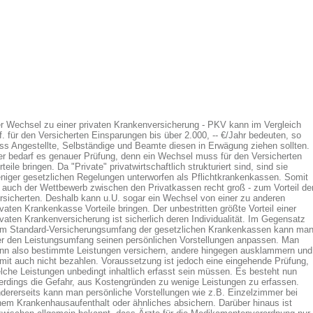
r Wechsel zu einer privaten Krankenversicherung - PKV kann im Vergleich
f. für den Versicherten Einsparungen bis über 2.000, -- €/Jahr bedeuten, so
ss Angestellte, Selbständige und Beamte diesen in Erwägung ziehen sollten.
er bedarf es genauer Prüfung, denn ein Wechsel muss für den Versicherten
rteile bringen. Da "Private" privatwirtschaftlich strukturiert sind, sind sie
niger gesetzlichen Regelungen unterworfen als Pflichtkrankenkassen. Somit
t auch der Wettbewerb zwischen den Privatkassen recht groß - zum Vorteil de
rsicherten. Deshalb kann u.U. sogar ein Wechsel von einer zu anderen
ivaten Krankenkasse Vorteile bringen. Der unbestritten größte Vorteil einer
ivaten Krankenversicherung ist sicherlich deren Individualität. Im Gegensatz
m Standard-Versicherungsumfang der gesetzlichen Krankenkassen kann ma
er den Leistungsumfang seinen persönlichen Vorstellungen anpassen. Man
nn also bestimmte Leistungen versichern, andere hingegen ausklammern und
mit auch nicht bezahlen. Voraussetzung ist jedoch eine eingehende Prüfung,
lche Leistungen unbedingt inhaltlich erfasst sein müssen. Es besteht nun
lerdings die Gefahr, aus Kostengründen zu wenige Leistungen zu erfassen.
dererseits kann man persönliche Vorstellungen wie z.B. Einzelzimmer bei
nem Krankenhausaufenthalt oder ähnliches absichern. Darüber hinaus ist