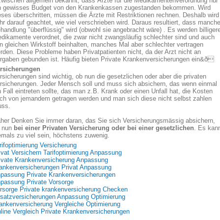
zwischen allgemein bekannt, dass Ärzte für die Medikamentenverordnung nur
n gewisses Budget von den Krankenkassen zugestanden bekommen. Wird
eses überschritten, müssen die Ärzte mit Restriktionen rechnen. Deshalb wird
hr darauf geachtet, wie viel verschrieben wird. Daraus resultiert, dass manch
handlung "überflüssig" wird (obwohl sie angebracht wäre) . Es werden billiger
dikamente verordnet, die zwar nicht zwangsläufig schlechter sind und auch
n gleichen Wirkstoff beinhalten, manches Mal aber schlechter vertragen
rden. Diese Probleme haben Privatpatienten nicht, da der Arzt nicht an
rgaben gebunden ist. Häufig bieten Private Krankenversicherungen ein&ð
rsicherungen
rsicherungen sind wichtig, ob nun die gesetzlichen oder aber die privaten
rsicherungen. Jeder Mensch soll und muss sich absichern, das wenn einmal
n Fall eintreten sollte, das man z.B. Krank oder einen Unfall hat, die Kosten
ch von jemandem getragen werden und man sich diese nicht selbst zahlen
ss.
her Denken Sie immer daran, das Sie sich Versicherungsmässig absichern,
 nun
bei einer Privaten Versicherung oder bei einer gesetzlichen
. Es kan
emals zu viel sein, höchstens zuwenig.
rifoptimierung Versicherung
ivat Versichern Tarifoptimierung Anpassung
ivate Krankenversicherung Anpassung
ankenversicherungen Privat Anpassung
passung Private Krankenversicherungen
passung Private Vorsorge
rsorge Private krankenversicherung Checken
satzversicherungen Anpassung Optimierung
ankenversicherung Vergleiche Optimierung
line Vergleich Private Krankenversicherungen