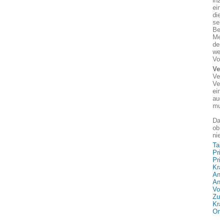
in
ei
di
se
Be
Me
de
we
Vo
Ve
Ve
Ve
ei
au
mu
Da
ob
ni
Ta
Pr
Pr
Kr
An
An
Vo
Zu
Kr
On