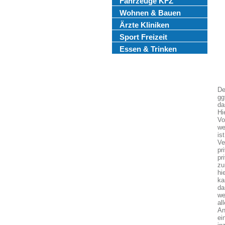
Fahrzeuge KFZ
Wohnen & Bauen
Ärzte Kliniken
Sport Freizeit
Essen & Trinken
De
gg
da
Hi
Vo
we
is
Ve
pr
pr
zu
hi
ka
da
we
al
An
ei