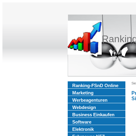
Rankin
Sie
Ranking-FSnD Online
Marketing
P
S
Werbeagenturen
Webdesign
Business Einkaufen
Software
Elektronik