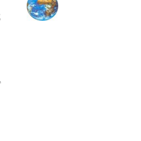
e
e
n