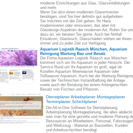
moderne Einrichtungen aus Glas, Glasvertäfelungen
und mehr.
Wenn Sie also einen modernen Glasermeister
benötigen, sind Sie hier definitiv gut aufgehoben.
Sie möchten mit der Zeit gehen, Ihr Haus
modernisieren oder renovieren, das aber mit
Glasdesign Aspekten der modernen Art, Rufen Sie un
dazu an, wir beraten Sie gerne. Auch bei Notfall
Einsätzen, Glasbruch, Glasschäden stehen wir Ihnen
immer und zu jeder Zeit zur Verfügung.
Aquarium Logistik Raasch München, Aquarium
Reinigung Wartung Bau und Besatz
Die Firma Aquarium Logistik Raasch aus München
kümmert sich um Ihr Aquarium in jeder Hinsicht. Der
Service Rund um Ihr Aquarium ist groß, egal ob
Korallen Aquarium Meerwasser Aquarium oder
Süßwasser Aquarium. Auch bei der Wartung Reinigun
sowie der Technischen Instandhaltung der Anlage
sowie auch der Beratung bei einem Artengerechten
Besatz von Fischen und Pflanzen.
Dienstplaner Arbeitsplaner Montageplaner
Terminplaner Schichtplaner
Die All-in-One Software für Dienstplanung,
Arbeitsplanung Montageplanung, die alles abdeckt
was man für eine gezielte und moderne Planung d
Ressourcen an Mitarbeitern, Personal, Fahrzeuge
und Werkzeug - Material an Baustellen, Kunden
und Arbeitsschichten benötigt.