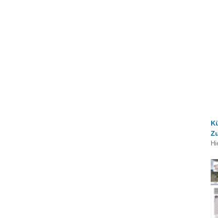
K
Z
Hi