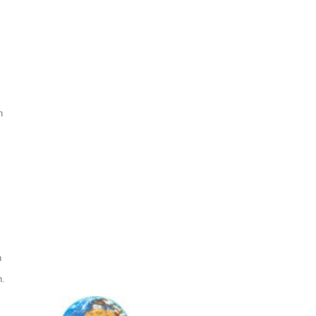
n
n
n.