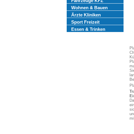
Fahrzeuge KFZ
Wohnen & Bauen
Ärzte Kliniken
Sport Freizeit
Essen & Trinken
Pl
Ch
Kü
Pl
ma
Si
la
Be
Pl
Tr
Ei
Da
ei
si
un
mi