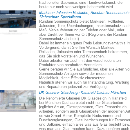
traditioneller Bauweise, eine Handwerkskunst, die
heute nur noch von wenigen beherrscht wird.
Markisen Jalousien Rollladen, Rundum Sonnenschutz
Sichtschutz Spezialisten
Rundum Sonnenschutz bietet Markisen, Rollladen,
Jalousien, Tore, Überdachungen, Insektenschutz nac
Maß. Verkaufsberatung per Telefon oder Mail, oder
aber Direkt bei Ihnen vor Ort (Regionen, die Rundum
Sonnenschutz abdeckt).
Dabei ist immer ein gutes Preis Leistungsverhältnis i
Vordergrund, damit Sie Ihre Wunsch Markise,
Rollladen, Jalousien oder Terrassendach bekommen,
das Sie sich vorstellen und Wünschen.
Dabei arbeiten wir auch mit den verschiedensten
Produkten von namhaften Herstellern.
Gerne beraten wir Sie ausführlicher, über alle Arten vo
Sonnenschutz Anlagen sowie der modernen
Möglichkeit, diese Effektiv einzusetzen.
Natürlich stehen wir auch für Instandhaltung, Wartung
und Reparaturen jederzeit zur Verfügung.
DK Glaserei Glasdesign Karlsfeld Dachau München
Die Renomierte Glaserei DK Glasdesign in Karlsfeld
bei München Dachau bietet nicht nur Glasarbeiten
jeglicher Art an, Glasreparaturen, Glas Fensterbruch
Arbeiten, sondern auch Glasarbeiten der modernen Art
so wie Smart Mirror, Komplette Badezimmer und
Duschverglasungen, Glasüberdachungen für Terrasse
und Balkone, einfach alles was aus Glas besteht bzw.
was man aus Glas machen kann. Dazu gehören auch