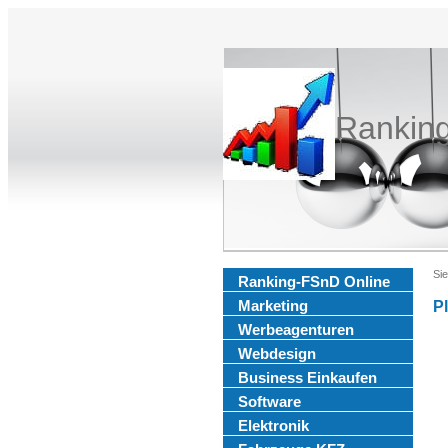
Rankin
Sie
Ranking-FSnD Online
Marketing
P
Werbeagenturen
Webdesign
Business Einkaufen
Software
Elektronik