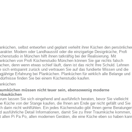
anküchen, selbst entworfen und geplant verleiht ihrer Küchen den persönliche
arakter. Modern oder Landhausstil oder die einzigartige Designküche, Profi
chenstudio in München hilft ihnen tatkräftig bei der Realisierung. Mit
anküchen von Profi Küchenstudio München können Sie gar nichts falsch
chen, denn wenn etwas schief läuft, dann ist das nicht Ihre Schuld. Lehnen
e sich entspannt zurück und vertrauen Sie auf das fundierte Wissen und die
ngjährige Erfahrung bei Planküchen. Planküchen für wirklich alle Belange und
dürfnisse finden Sie bei einem Küchenstudio kaufen.
anküchen
aumküchen müssen nicht teuer sein, ebensowenig moderne
nbauküchen
rum lassen Sie sich eingehend and ausführlich beraten, bevor Sie vielleicht
ne Küche von der Stange kaufen, die Ihnen am Ende gar nicht gefällt und Sie
ch darin nicht wohlfühlen. Ein jedes Küchenstudio gibt Ihnen gerne Beratunge
d ausführliche Detail Informationen, damit Sie zu Ihrer Traumküche kommen,
t allen Pi Pa Po, allen modernen Geräten, die eine Küche eben so haben kan