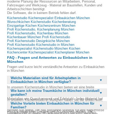
moderne Planung der Ressourcen an Mitarbeitern, Personal,
Fahrzeugen und Werkzeug - Material an Baustellen, Kunden und
Arbeitsschichten benötigt.
Die Software, die in keinem Betrieb fehlen darf.
Küchenstudio Küchenspezialist Einbauküchen München
Wunschküchen Küchenstudio Küchenberatung
Einzigartige Küchen Küchenzentrum München
Profi Küchenstudio, Küchenplanung München
Profi Küchenstudio, Küchenbau München
Küchenbauer München Profi Küchenstudio
Profi Küchenstudio Designküche München
Profi Küchenstudio Küchenstudio in München
Küchenspezialist Küchenstudio München Küchen
Küchencenter Küchenspezialist Küchenplaner München
FAQ - Fragen und Antworten zu Einbauküchen in
München
Fragen und kurze leicht verständliche Antworten zu Einbauküchen
in München
Welche Materialien sind für Arbeitsplatten in
Einbauküchen in München verfügbar?
In unserem Küchenstudio in München bieten wir eine breite
Wie kann ich meine Traumküche in München individuell
Auswahl an Materialien für Arbeitsplatten an. Dazu gehören
gestalten?
klassische Optionen wie Granit und Marmor, aber auch moderne
Materialien wie Quarzkomposit und Edelstahl. Jedes Material hat
In unserem Küchenstudio in München haben Sie die Möglichkeit,
seine eigenen Vorzüge, sei es in Bezug auf Haltbarkeit,
Welche Vorteile bieten Einbauküchen in München für
Ihre Traumküche individuell zu gestalten. Mit der Unterstützung
Pflegeleichtigkeit oder ästhetische Wirkung. Unsere Fachverkäufer
Familien?
unserer kompetenten Fachverkäufer können Sie aus einer Vielzahl
beraten Sie gerne, um das passende Material für Ihre Bedürfnisse
von Küchenmöbeln, Geräten und Accessoires wählen. Wir
Einbauküchen in München sind besonders familienfreundlich
und Ihren Stil zu finden. So können Sie sicher sein, dass Ihre