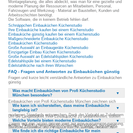
Montageplanung, die alles abdeckt, was man für eine gezielte und
moderne Planung der Ressourcen an Mitarbeitern, Personal,
Fahrzeugen und Werkzeug - Material an Baustellen, Kunden und
Arbeitsschichten benötigt.
Die Software, die in keinem Betrieb fehlen darf.
Schnäppchen Einbauküchen Küchenstudio
Ihre Einbauküche kaufen bei einem Küchenstudio
Einbauküche günstig kaufen bei einem Küchenstudio
Maßgeschneiderte Einbauküche Küchenstudio
Einbauküchen Küchenstudio
Große Auswahl an Einbaugeräte Küchenstudio
Einzigartige Einbau Küchen Küchenstudio
Große Auswahl an Edelstahlspülen Küchenstudio
Edelstahlspüle bei einem Küchenstudio
Edelstahlküche nach ihren Wünschen
FAQ - Fragen und Antworten zu Einbauküchen günstig
Fragen und kurze leicht verständliche Antworten zu Einbauküchen
günstig
Was macht Einbauküchen von Profi Küchenstudio
München besonders?
Einbauküchen von Profi Küchenstudio München zeichnen sich
Wie kann ich sicherstellen, dass meine Einbauküche
durch ihre hohe Qualität, Langlebigkeit und Energieeffizienz aus.
langlebig ist?
Das Studio bietet eine große Auswahl an Küchen, die den
modernen Standards entsprechen. Dank der Vielzahl an Zulieferern
Um die Langlebigkeit Ihrer Einbauküche zu gewährleisten, sollten
können die Küchen zu günstigen Preisen angeboten werden.
Welche Vorteile bieten moderne Einbauküchen?
Sie auf hochwertige Materialien und eine sorgfältige Verarbeitung
Zudem legt das Studio großen Wert auf eine ausführliche Beratung,
achten. Profi Küchenstudio München bietet Küchen, die diesen
Moderne Einbauküchen bieten zahlreiche Vorteile, darunter eine
um sicherzustellen, dass Kunden ihre Traumküche finden. Die
Anforderungen entsprechen. Eine regelmäßige Pflege und Wartung
Wie finde ich die richtige Einbauküche für mein
effiziente Raumnutzung und ein ansprechendes Design. Sie sind
Kombination aus Qualität und Erschwinglichkeit macht diese