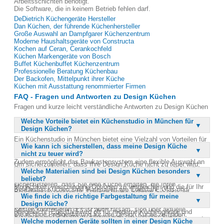
Arbeitsschichten benötigt.
Die Software, die in keinem Betrieb fehlen darf.
DeDietrich Küchengeräte Hersteller
Dan Küchen, der führende Küchenhersteller
Große Auswahl an Dampfgarer Küchenzentrum
Moderne Haushaltsgeräte von Constructa
Kochen auf Ceran, Cerankochfeld
Küchen Markengeräte von Bosch
Buffet Küchenbuffet Küchenzentrum
Professionelle Beratung Küchenbau
Der Backofen, Mittelpunkt ihrer Küche
Küchen mit Ausstattung renommierter Firmen
FAQ - Fragen und Antworten zu Design Küchen
Fragen und kurze leicht verständliche Antworten zu Design Küchen
Welche Vorteile bietet ein Küchenstudio in München für
Design Küchen?
Ein Küchenstudio in München bietet eine Vielzahl von Vorteilen für
Wie kann ich sicherstellen, dass meine Design Küche
Design Küchen. Sie können aus einer breiten Palette an Herstellern
nicht zu teuer wird?
und Materialien wählen, um die Küche Ihrer Träume zu gestalten.
Zudem ermöglicht das Baukastensystem eine flexible Auswahl an
Um sicherzustellen, dass Ihre Design Küche nicht zu teuer wird,
Küchenmöbeln und -geräten, sodass Sie Ihre Küche individuell
Welche Materialien sind bei Design Küchen besonders
sollten Sie sich eingehend beraten lassen, bevor Sie eine
anpassen können. Die Studios bieten umfassende Beratung, um
beliebt?
Entscheidung treffen. Ein Küchenstudio bietet Ihnen die
sicherzustellen, dass Sie eine Küche erhalten, die Ihren
Möglichkeit, verschiedene Optionen zu vergleichen und die für Ihr
Bei Design Küchen sind Materialien wie Edelstahl, Glas und
Bedürfnissen entspricht. Darüber hinaus können Sie sich auf
Budget passende Lösung zu finden. Durch die Auswahl von
Wie finde ich die richtige Farbgestaltung für meine
hochwertige Hölzer besonders beliebt. Diese Materialien bieten
hochwertige Materialien und moderne Geräte verlassen, die in den
Materialien und Geräten im Baukastensystem können Sie die
Design Küche?
nicht nur eine ansprechende Optik, sondern sind auch langlebig und
Küchenstudios angeboten werden.
Kosten kontrollieren. Es ist auch ratsam, sich über aktuelle
pflegeleicht. Edelstahl wird oft für moderne Küchengeräte und
Die richtige Farbgestaltung für Ihre Design Küche zu finden,
Angebote und Rabatte zu informieren, die von den Studios
Arbeitsflächen verwendet, während Glas für elegante Fronten und
Welche modernen Geräte sollten in einer Design Küche
erfordert eine sorgfältige Überlegung der vorhandenen