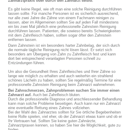
Zahnarztpraxis oder durch den Zahnarzt selbst
.
Es gibt keine Regel, wie oft man eine solche Reinigung durchführen
lassen sollte. Für manche Personen ist es sicherlich ausreichend,
nur alle zwei Jahre die Zähne von einem Fachmann reinigen zu
lassen, aber im Allgemeinen sollten Sie auf jeden Fall mindestens
ein bis zwei Mal jährlich eine professionelle Zahnstein Reinigung
durchführen lassen. Patienten, die sowieso bereits Schwierigkeiten
mit dem Zahnfleisch haben, sollten sogar öfter den Zahnstein
entfernen lassen.
Dann Zahnstein ist ein besonders harter Zahnbelag, der sich durch
die normale tägliche Reinigung nicht lösen lässt. Er setzt sich
besonders am Übergang von Zahn zu Zahnfleisch fest und kann
dort bei entsprechend veranlagten Personen schnell zu
Entzündungen führen.
Um also die Gesundheit Ihres Zahnfleisches und Ihrer Zähne so
lange wie möglich zu erhalten und auch weiterhin ein strahlend
schönes Lächeln zu haben, sollten Sie regelmäßig Termine für eine
professionelle Zahnstein Reinigung beim Zahnarzt wahrnehmen.
Bei Zahnschmerzen, Zahnproblemen suchen Sie immer einen
Zahnarzt auf.
Auch bei Zahnfleisch bluten.
Durch die professionelle Diagnose und anschliessender Behandlung
kann man solche Probleme beseitigen. Auch kann nur ein Zahnarzt
eine eventuelle Rettung eines Zahnes vollziehen.
Bei der Wahl des Zahnarztes sollten für Sie örtliche Begebenheiten
keine Rolle spielen, viel eher, ob der Zahnarzt etwas kann und ob er
Ihr Vertrauen hat. Sollten Sie keine guten Zahnärzte,
Zahnarztpraxen kennen, so haben Sie hier die Möglichkeit, gute zu
finden.