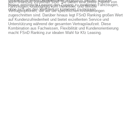
Bedürfnisse eines Unternehmens angepasst werden. Darüber
auch finanziell vorteilhaft sind. Sie bieten eine breite Palette von
hinaus ermöglicht Leasing den Zugang zu modernen Fahrzeugen,
Fahrzeugen, unabhängig vom Hersteller, und flexible
ohne sich um den Wertverlust kümmern zu müssen.
Vertragsoptionen, die auf die spezifischen Anforderungen
zugeschnitten sind. Darüber hinaus legt FSnD Ranking großen Wert
auf Kundenzufriedenheit und bietet exzellenten Service und
Unterstützung während der gesamten Vertragslaufzeit. Diese
Kombination aus Fachwissen, Flexibilität und Kundenorientierung
macht FSnD Ranking zur idealen Wahl für Kfz Leasing.