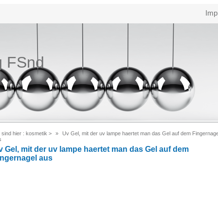
Imp
g FSnd
 sind hier :
kosmetik
>
Uv Gel, mit der uv lampe haertet man das Gel auf dem Fingernage
s
v Gel, mit der uv lampe haertet man das Gel auf dem
ingernagel aus