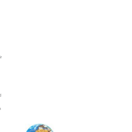
ir
d
n