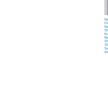
Na
Fr
Na
Sh
Ku
Na
Sh
10
Se
Ai