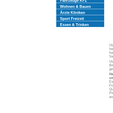
Fahrzeuge KFZ
Wohnen & Bauen
Ärzte Kliniken
Sport Freizeit
Essen & Trinken
Uv
ha
fu
Si
Uv
Br
ge
Ha
un
Es
Fr
Qu
Pr
au