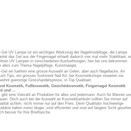
-Gel UV Lampe ist ein wichtiges Werkzeug der Nagelmodellage, die Lampe
ertet das Gel aus der Fingernagel erhaelt dadurch vier mal mehr Stabilitaet, w
ehren UV Lampen in verschiedenen Ausfuehrungen, hier bei uns bekommen
e alles zum Thema Nagelpflege, Kunstnaegel,
-Gel wir fuehren eine grosse Auswahl an Gelen, aber auch Nagellacke, Air
ush Tips, ein grosses Sortiment Nail Art, bei Kosmetikshops erwarten sie
wohnt guenstige Grosshandelspreise, in Top Qualitaet
nd Kosmetik, Fußkosmetik, Gesichtskosmetik, Fingernagel Kosmetik
d und ...
 gibt eine Vielzahl an Produkten für alles und jedermann. Auch für Männer un
auen. Doch auch bei der Auswahl an Kosmetikartikeln sollten Sie immer auf
alität achten, nicht immer nur auf den Preis. Denn Qualitativ hochwertige
odukte halten meist länger, sind effizienter und sind auf längere Sicht gesehe
ch besser für Ihre Brieftasche.