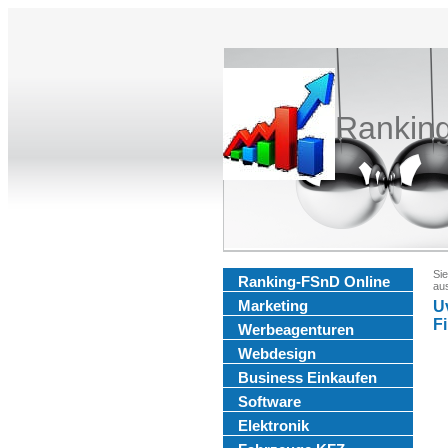
Rankin
Sie
Ranking-FSnD Online
au
Marketing
U
F
Werbeagenturen
Webdesign
Business Einkaufen
Software
Elektronik