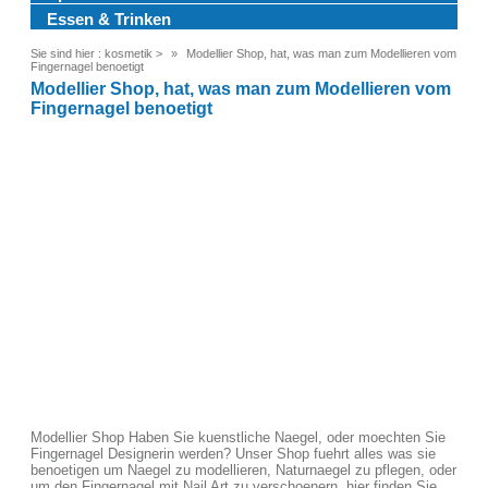
Essen & Trinken
Sie sind hier :
kosmetik
>
Modellier Shop, hat, was man zum Modellieren vom
Fingernagel benoetigt
Modellier Shop, hat, was man zum Modellieren vom
Fingernagel benoetigt
Modellier Shop Haben Sie kuenstliche Naegel, oder moechten Sie
Fingernagel Designerin werden? Unser Shop fuehrt alles was sie
benoetigen um Naegel zu modellieren, Naturnaegel zu pflegen, oder
um den Fingernagel mit Nail Art zu verschoenern, hier finden Sie