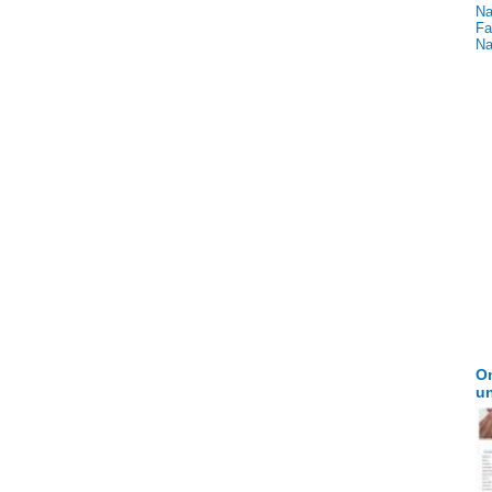
Na
Fa
Na
On
u