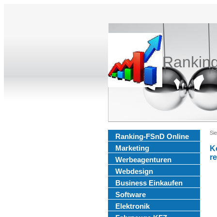
Rankin
Sie
Ranking-FSnD Online
Marketing
K
r
Werbeagenturen
Webdesign
Business Einkaufen
Software
Elektronik