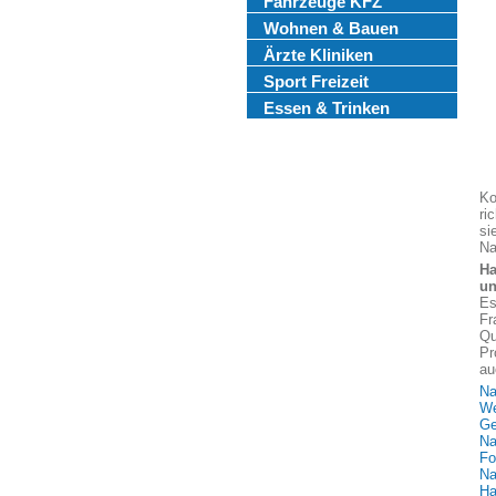
Fahrzeuge KFZ
Wohnen & Bauen
Ärzte Kliniken
Sport Freizeit
Essen & Trinken
Ko
ri
si
Na
Ha
un
Es
Fr
Qu
Pr
au
Na
We
Ge
Na
Fo
Na
Ha