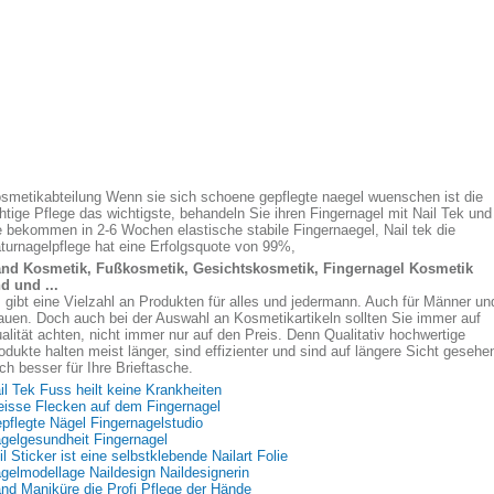
smetikabteilung Wenn sie sich schoene gepflegte naegel wuenschen ist die
chtige Pflege das wichtigste, behandeln Sie ihren Fingernagel mit Nail Tek und
e bekommen in 2-6 Wochen elastische stabile Fingernaegel, Nail tek die
turnagelpflege hat eine Erfolgsquote von 99%,
nd Kosmetik, Fußkosmetik, Gesichtskosmetik, Fingernagel Kosmetik
d und ...
 gibt eine Vielzahl an Produkten für alles und jedermann. Auch für Männer un
auen. Doch auch bei der Auswahl an Kosmetikartikeln sollten Sie immer auf
alität achten, nicht immer nur auf den Preis. Denn Qualitativ hochwertige
odukte halten meist länger, sind effizienter und sind auf längere Sicht gesehe
ch besser für Ihre Brieftasche.
il Tek Fuss heilt keine Krankheiten
isse Flecken auf dem Fingernagel
pflegte Nägel Fingernagelstudio
gelgesundheit Fingernagel
il Sticker ist eine selbstklebende Nailart Folie
gelmodellage Naildesign Naildesignerin
nd Maniküre die Profi Pflege der Hände