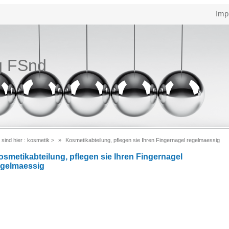
Imp
g FSnd
 sind hier :
kosmetik
>
Kosmetikabteilung, pflegen sie Ihren Fingernagel regelmaessig
osmetikabteilung, pflegen sie Ihren Fingernagel
egelmaessig