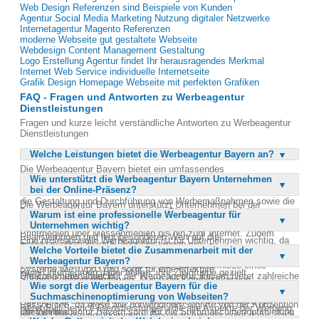
Web Design Referenzen sind Beispiele von Kunden
Agentur Social Media Marketing Nutzung digitaler Netzwerke
Internetagentur Magento Referenzen
moderne Webseite gut gestaltete Webseite
Webdesign Content Management Gestaltung
Logo Erstellung Agentur findet Ihr herausragendes Merkmal
Internet Web Service individuelle Internetseite
Grafik Design Homepage Webseite mit perfekten Grafiken
FAQ - Fragen und Antworten zu Werbeagentur
Dienstleistungen
Fragen und kurze leicht verständliche Antworten zu Werbeagentur
Dienstleistungen
Welche Leistungen bietet die Werbeagentur Bayern an?
Die Werbeagentur Bayern bietet ein umfassendes
Wie unterstützt die Werbeagentur Bayern Unternehmen
Leistungsspektrum rund um Werbung und Kommunikation. Dazu
bei der Online-Präsenz?
gehören die Entwicklung und Konzeption von Werbekampagnen,
die Gestaltung und Durchführung von Werbemaßnahmen sowie die
Die Werbeagentur Bayern unterstützt Unternehmen bei der
Beratung und Unterstützung bei der Planung und Abwicklung von
Warum ist eine professionelle Werbeagentur für
Optimierung ihrer Online-Präsenz durch professionelle Webdesign-
Werbekonzepten. Die Agentur deckt alle Medienbereiche ab, von
Unternehmen wichtig?
und Programmierdienstleistungen. Sie bietet modernste technische
Printmedien über Massenmedien bis hin zum Internet. Zudem
Realisierungen und legt besonderen Wert auf die
Eine professionelle Werbeagentur ist für Unternehmen wichtig, da
bietet sie spezialisierte Dienstleistungen wie
Suchmaschinenfreundlichkeit der Webseiten. Die Agentur
Welche Vorteile bietet die Zusammenarbeit mit der
sie über das notwendige Fachwissen und die Erfahrung verfügt, um
Suchmaschinenoptimierung und Webdesign an. Kunden profitieren
übernimmt auch bestehende Designs in Content-Management-
Werbeagentur Bayern?
effektive Werbekampagnen zu entwickeln und umzusetzen. Sie
von einem Full-Service-Angebot, das alle Bedürfnisse eines
Systeme wie Typo3 und sorgt für eine effektive
kann Unternehmen dabei helfen, ihre Zielgruppe gezielt
Unternehmens abdeckt.
Die Zusammenarbeit mit der Werbeagentur Bayern bietet zahlreiche
Suchmaschinenoptimierung. Durch die Kombination von
anzusprechen und ihre Werbebotschaft optimal zu kommunizieren.
Wie sorgt die Werbeagentur Bayern für die
Vorteile, darunter ein umfassendes Leistungsspektrum und
ansprechendem Design und gezieltem Online-Marketing trägt die
Zudem spart die Zusammenarbeit mit einer Agentur Zeit und
Suchmaschinenoptimierung von Webseiten?
maßgeschneiderte Lösungen für jedes Unternehmen. Die Agentur
Agentur zur erfolgreichen Positionierung von Unternehmen im
Ressourcen, da diese alle notwendigen Schritte von der Konzeption
bietet Full-Service-Dienstleistungen, die alle Aspekte der Werbung
Internet bei.
Die Werbeagentur Bayern sorgt für die Suchmaschinenoptimierung
bis zur Umsetzung übernimmt. Eine gute Agentur sorgt dafür, dass
und Kommunikation abdecken. Kunden profitieren von der