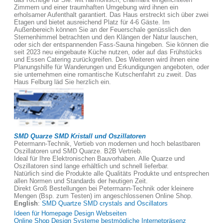
Zimmern und einer traumhaften Umgebung wird ihnen ein
erholsamer Aufenthalt garantiert. Das Haus erstreckt sich über zwei
Etagen und bietet ausreichend Platz für 4-6 Gäste. Im
Außenbereich können Sie an der Feuerschale genüsslich den
Sternenhimmel betrachten und den Klängen der Natur lauschen,
oder sich der entspannenden Fass-Sauna hingeben. Sie können die
seit 2023 neu eingebaute Küche nutzen, oder auf das Frühstücks
und Essen Catering zurückgreifen. Des Weiteren wird ihnen eine
Planungshilfe für Wanderungen und Erkundigungen angeboten, oder
sie unternehmen eine romantische Kutschenfahrt zu zweit. Das
Haus Felburg läd Sie herzlich ein.
SMD Quarze SMD Kristall und Oszillatoren
Petermann-Technik, Vertieb von modernen und hoch belastbaren
Oszillatoren und SMD Quarze. B2B Vertrieb.
Ideal für Ihre Elektronischen Bauvorhaben. Alle Quarze und
Oszillatoren sind lange erhältlich und schnell lieferbar.
Natürlich sind die Produkte alle Qualitäts Produkte und entsprechen
allen Normen und Standards der heutigen Zeit.
Direkt Groß Bestellungen bei Petermann-Technik oder kleinere
Mengen (Bsp. zum Testen) im angeschlossenen Online Shop.
English
:
SMD Quartze SMD crystals and Oscillators
Ideen für Homepage Design Webseiten
Online Shop Design Systeme bestmögliche Internetpräsenz