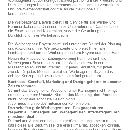
Werbeagentur ist der richtige Ansprechpartner, um die Produkte und
Dienstleistungen Ihres Unternehmens professionell zu vermarkten
und Ihre Werbebotschaft optimal an die Zielgruppe zu
kommunizieren.
Die Werbeagentur Bayern bietet Full Service für alle Werbe- und
Kommunikationsmaßnahmen Ihres Unternehmens. Das beinhaltet
die Entwicklung und Konzeption, sowie die Gestaltung und
Durchführung Ihrer Werbekampagne.
Die Werbeagentur Bayern berät und unterstützt Sie bei der Planung
und Abwicklung Ihrer Werbekonzepte und bietet Ihnen alle
Leistungen rund um die Werbung in und um Bayern aus einer Hand.
Neben der klassischen Zeitungswerbung kümmert sich die
Werbeagentur Bayern auch um Ihre Werbepräsenz in den
Massenmedien und im Internet. Für jedes Bedürfnis, für jeden
Zweck, für jedes Medium, bietet die Werbeagentur Bayern das
richtige Konzept und setzt dieses auch fachgerecht um.
Business - Geschäft, Marketing und Design gehören in unserer
Zeit zusammen
.
Stimmt das Design einer Webseite, einer Kampagne nicht, bringt
es nicht viel mehr Umsatz. Stimmt das Marketing, das Promoting
nicht, bringt das schönste Design nichts.
Also muss man beides miteinander kombinieren.
Das schaffen gute Werbeagenturen, Designagenturen
respektive Onlineagenturen, Webagenturen, Internetagenturen
meistens ideal
.
Die meisten Agenturen haben ein großes Leistungsspektrum, so
dass diese alle Bedürfnisse, die eine Firma hat, abdecken können.
Daher sollten Sie immer gleich zu einer Agentur gehen, wenn Sie in