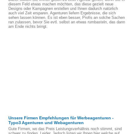
diesem Feld etwas machen möchten, das diese gezielt neue
Designs oder Kampagnen erstellen und Ihnen dadurch natürlich
auch viel Zeit ersparen. Agenturen liefern Ergebnisse, die sich
sehen lassen können. Es ist eben besser, Profis an solche Sachen
ran zulassen, bevor Sie evtl. selbst an etwas rumbasteln, das dann
am Ende nichts bringt.
Unsere Firmen Empfehlungen für Werbeagenturen -
Typo3 Agenturen und Webagenturen
Gute Firmen, wo das Preis Leistungsverhältnis noch stimmt, sind
schwer zu finden, Leider. Jedoch listen wir Ihnen hier welche auf,