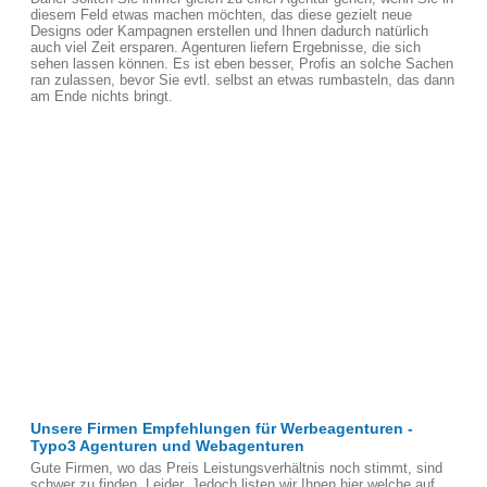
diesem Feld etwas machen möchten, das diese gezielt neue
Designs oder Kampagnen erstellen und Ihnen dadurch natürlich
auch viel Zeit ersparen. Agenturen liefern Ergebnisse, die sich
sehen lassen können. Es ist eben besser, Profis an solche Sachen
ran zulassen, bevor Sie evtl. selbst an etwas rumbasteln, das dann
am Ende nichts bringt.
Unsere Firmen Empfehlungen für Werbeagenturen -
Typo3 Agenturen und Webagenturen
Gute Firmen, wo das Preis Leistungsverhältnis noch stimmt, sind
schwer zu finden, Leider. Jedoch listen wir Ihnen hier welche auf,