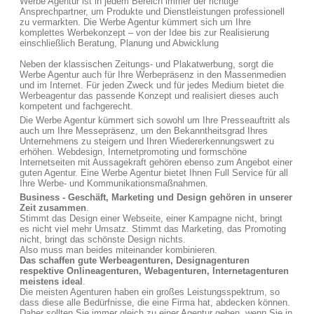
Werbe Agentur ist in jedem Bereich immer der richtige
Ansprechpartner, um Produkte und Dienstleistungen professionell
zu vermarkten. Die Werbe Agentur kümmert sich um Ihre
komplettes Werbekonzept – von der Idee bis zur Realisierung
einschließlich Beratung, Planung und Abwicklung
Neben der klassischen Zeitungs- und Plakatwerbung, sorgt die
Werbe Agentur auch für Ihre Werbepräsenz in den Massenmedien
und im Internet. Für jeden Zweck und für jedes Medium bietet die
Werbeagentur das passende Konzept und realisiert dieses auch
kompetent und fachgerecht.
Die Werbe Agentur kümmert sich sowohl um Ihre Presseauftritt als
auch um Ihre Messepräsenz, um den Bekanntheitsgrad Ihres
Unternehmens zu steigern und Ihren Wiedererkennungswert zu
erhöhen. Webdesign, Internetpromoting und formschöne
Internetseiten mit Aussagekraft gehören ebenso zum Angebot einer
guten Agentur. Eine Werbe Agentur bietet Ihnen Full Service für all
Ihre Werbe- und Kommunikationsmaßnahmen.
Business - Geschäft, Marketing und Design gehören in unserer
Zeit zusammen
.
Stimmt das Design einer Webseite, einer Kampagne nicht, bringt
es nicht viel mehr Umsatz. Stimmt das Marketing, das Promoting
nicht, bringt das schönste Design nichts.
Also muss man beides miteinander kombinieren.
Das schaffen gute Werbeagenturen, Designagenturen
respektive Onlineagenturen, Webagenturen, Internetagenturen
meistens ideal
.
Die meisten Agenturen haben ein großes Leistungsspektrum, so
dass diese alle Bedürfnisse, die eine Firma hat, abdecken können.
Daher sollten Sie immer gleich zu einer Agentur gehen, wenn Sie in