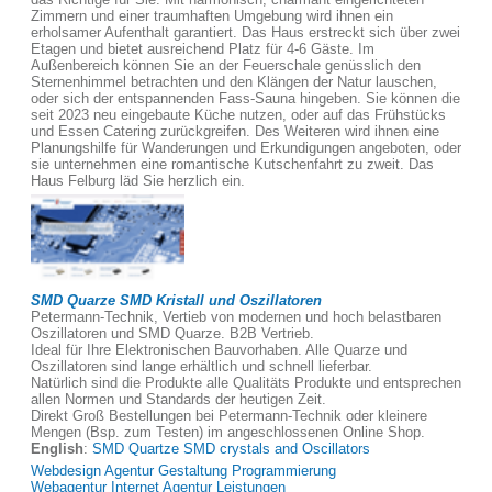
Zimmern und einer traumhaften Umgebung wird ihnen ein
erholsamer Aufenthalt garantiert. Das Haus erstreckt sich über zwei
Etagen und bietet ausreichend Platz für 4-6 Gäste. Im
Außenbereich können Sie an der Feuerschale genüsslich den
Sternenhimmel betrachten und den Klängen der Natur lauschen,
oder sich der entspannenden Fass-Sauna hingeben. Sie können die
seit 2023 neu eingebaute Küche nutzen, oder auf das Frühstücks
und Essen Catering zurückgreifen. Des Weiteren wird ihnen eine
Planungshilfe für Wanderungen und Erkundigungen angeboten, oder
sie unternehmen eine romantische Kutschenfahrt zu zweit. Das
Haus Felburg läd Sie herzlich ein.
SMD Quarze SMD Kristall und Oszillatoren
Petermann-Technik, Vertieb von modernen und hoch belastbaren
Oszillatoren und SMD Quarze. B2B Vertrieb.
Ideal für Ihre Elektronischen Bauvorhaben. Alle Quarze und
Oszillatoren sind lange erhältlich und schnell lieferbar.
Natürlich sind die Produkte alle Qualitäts Produkte und entsprechen
allen Normen und Standards der heutigen Zeit.
Direkt Groß Bestellungen bei Petermann-Technik oder kleinere
Mengen (Bsp. zum Testen) im angeschlossenen Online Shop.
English
:
SMD Quartze SMD crystals and Oscillators
Webdesign Agentur Gestaltung Programmierung
Webagentur Internet Agentur Leistungen