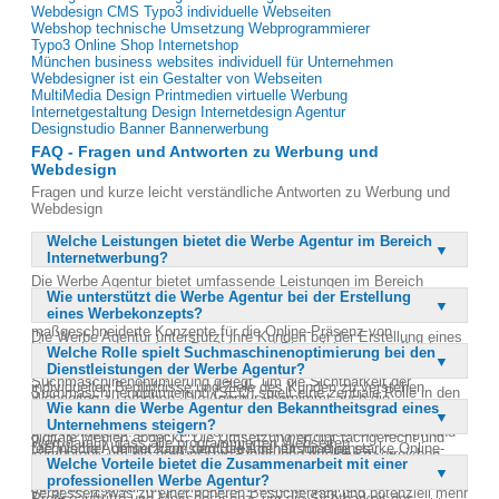
Webdesign CMS Typo3 individuelle Webseiten
Webshop technische Umsetzung Webprogrammierer
Typo3 Online Shop Internetshop
München business websites individuell für Unternehmen
Webdesigner ist ein Gestalter von Webseiten
MultiMedia Design Printmedien virtuelle Werbung
Internetgestaltung Design Internetdesign Agentur
Designstudio Banner Bannerwerbung
FAQ - Fragen und Antworten zu Werbung und
Webdesign
Fragen und kurze leicht verständliche Antworten zu Werbung und
Webdesign
Welche Leistungen bietet die Werbe Agentur im Bereich
Internetwerbung?
Die Werbe Agentur bietet umfassende Leistungen im Bereich
Wie unterstützt die Werbe Agentur bei der Erstellung
Internetwerbung, einschließlich der Erstellung von Webdesigns und
eines Werbekonzepts?
der Umsetzung von Internetpromoting. Sie entwickelt
maßgeschneiderte Konzepte für die Online-Präsenz von
Die Werbe Agentur unterstützt ihre Kunden bei der Erstellung eines
Unternehmen, um deren Produkte und Dienstleistungen effektiv zu
Welche Rolle spielt Suchmaschinenoptimierung bei den
umfassenden Werbekonzepts von der ersten Idee bis zur finalen
vermarkten. Dabei wird besonderer Wert auf die
Dienstleistungen der Werbe Agentur?
Realisierung. Sie bietet eine professionelle Beratung, um die
Suchmaschinenoptimierung gelegt, um die Sichtbarkeit der
individuellen Bedürfnisse und Ziele des Kunden zu verstehen.
Suchmaschinenoptimierung (SEO) spielt eine zentrale Rolle in den
Webseiten zu erhöhen. Die Agentur übernimmt auch die
Anschließend plant und entwickelt die Agentur ein
Wie kann die Werbe Agentur den Bekanntheitsgrad eines
Dienstleistungen der Werbe Agentur, da sie entscheidend für die
Programmierung von Webseiten in modernen Systemen wie Typo3
maßgeschneidertes Konzept, das sowohl klassische als auch
Unternehmens steigern?
Online-Sichtbarkeit von Webseiten ist. Die Agentur legt besonderen
und Wordpress. Durch die Kombination aus kreativem Design und
digitale Medien abdeckt. Die Umsetzung erfolgt fachgerecht und
Wert darauf, dass alle programmierten Webseiten
technischer Umsetzung sorgt die Agentur für eine starke Online-
Die Werbe Agentur kann den Bekanntheitsgrad eines
kompetent, um die gewünschte Zielgruppe effektiv zu erreichen.
suchmaschinenfreundlich sind. Durch gezielte SEO-Maßnahmen
Welche Vorteile bietet die Zusammenarbeit mit einer
Präsenz ihrer Kunden.
Unternehmens durch gezielte Werbemaßnahmen in verschiedenen
Durch die Kombination von Kreativität und strategischem Denken
wird die Auffindbarkeit der Webseiten in Suchmaschinen
professionellen Werbe Agentur?
Medien steigern. Sie entwickelt maßgeschneiderte Konzepte für
sorgt die Agentur für erfolgreiche Werbekampagnen.
verbessert, was zu einer höheren Besucherzahl und potenziell mehr
Presseauftritte und Messepräsenz, um die Sichtbarkeit des