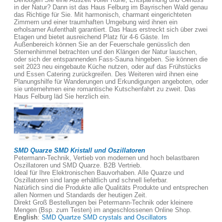
in der Natur? Dann ist das Haus Felburg im Bayrischen Wald genau
das Richtige für Sie. Mit harmonisch, charmant eingerichteten
Zimmern und einer traumhaften Umgebung wird ihnen ein
erholsamer Aufenthalt garantiert. Das Haus erstreckt sich über zwei
Etagen und bietet ausreichend Platz für 4-6 Gäste. Im
Außenbereich können Sie an der Feuerschale genüsslich den
Sternenhimmel betrachten und den Klängen der Natur lauschen,
oder sich der entspannenden Fass-Sauna hingeben. Sie können die
seit 2023 neu eingebaute Küche nutzen, oder auf das Frühstücks
und Essen Catering zurückgreifen. Des Weiteren wird ihnen eine
Planungshilfe für Wanderungen und Erkundigungen angeboten, oder
sie unternehmen eine romantische Kutschenfahrt zu zweit. Das
Haus Felburg läd Sie herzlich ein.
SMD Quarze SMD Kristall und Oszillatoren
Petermann-Technik, Vertieb von modernen und hoch belastbaren
Oszillatoren und SMD Quarze. B2B Vertrieb.
Ideal für Ihre Elektronischen Bauvorhaben. Alle Quarze und
Oszillatoren sind lange erhältlich und schnell lieferbar.
Natürlich sind die Produkte alle Qualitäts Produkte und entsprechen
allen Normen und Standards der heutigen Zeit.
Direkt Groß Bestellungen bei Petermann-Technik oder kleinere
Mengen (Bsp. zum Testen) im angeschlossenen Online Shop.
English
:
SMD Quartze SMD crystals and Oscillators