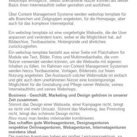
Webshops ermöglicht. Selbst unerfahrene Nutzer können auf dieser
Basis ihren Internetauftritt selber gestalten und ausführen.
Über Content Management Systeme werden webshop template für
alle Branchen und Zielgruppen angeboten, für die Homepage, aber
auch für das komplexe Internetportal.
Ein webshop template ist eine vorgefertigte Webseite, die der User
anpassen und verändern kann, wobei er die Möglichkeit hat, auf
Bildarchive, Textbausteine, Hintergründe und ähnliches
zurückzugreifen.
Ein webshop template besteht aus einer Seite mit Platzhaltern für
Module wie Text, Bilder, Fotos und Multimediainhalte, die vom
Nutzer verwendet werden können, um die Webseite mit eigenen
Inhalten zu füllen. Im Rahmen von Content Management Systemen
werden hierzu Textbausteine, Vorlagen, Bildersets zur freien
Nutzung angeboten. Der Austausch solcher Webmodule ist einfach
und gibt auch dem unerfahrenen Nutzer eine kostengünstige
Möglichkeit für die Gestaltung und Pflege seiner Website, seines
Internetauftritts und seines Webshops.
Business - Geschäft, Marketing und Design gehören in unserer
Zeit zusammen
.
Stimmt das Design einer Webseite, einer Kampagne nicht, bringt
es nicht viel mehr Umsatz. Stimmt das Marketing, das Promoting
nicht, bringt das schönste Design nichts.
Also muss man beides miteinander kombinieren.
Das schaffen gute Werbeagenturen, Designagenturen
respektive Onlineagenturen, Webagenturen, Internetagenturen
meistens ideal
.
Die meisten Agenturen haben ein großes Leistungsspektrum, so