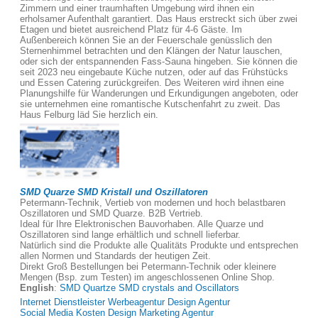
Zimmern und einer traumhaften Umgebung wird ihnen ein
erholsamer Aufenthalt garantiert. Das Haus erstreckt sich über zwei
Etagen und bietet ausreichend Platz für 4-6 Gäste. Im
Außenbereich können Sie an der Feuerschale genüsslich den
Sternenhimmel betrachten und den Klängen der Natur lauschen,
oder sich der entspannenden Fass-Sauna hingeben. Sie können die
seit 2023 neu eingebaute Küche nutzen, oder auf das Frühstücks
und Essen Catering zurückgreifen. Des Weiteren wird ihnen eine
Planungshilfe für Wanderungen und Erkundigungen angeboten, oder
sie unternehmen eine romantische Kutschenfahrt zu zweit. Das
Haus Felburg läd Sie herzlich ein.
SMD Quarze SMD Kristall und Oszillatoren
Petermann-Technik, Vertieb von modernen und hoch belastbaren
Oszillatoren und SMD Quarze. B2B Vertrieb.
Ideal für Ihre Elektronischen Bauvorhaben. Alle Quarze und
Oszillatoren sind lange erhältlich und schnell lieferbar.
Natürlich sind die Produkte alle Qualitäts Produkte und entsprechen
allen Normen und Standards der heutigen Zeit.
Direkt Groß Bestellungen bei Petermann-Technik oder kleinere
Mengen (Bsp. zum Testen) im angeschlossenen Online Shop.
English
:
SMD Quartze SMD crystals and Oscillators
Internet Dienstleister Werbeagentur Design Agentur
Social Media Kosten Design Marketing Agentur