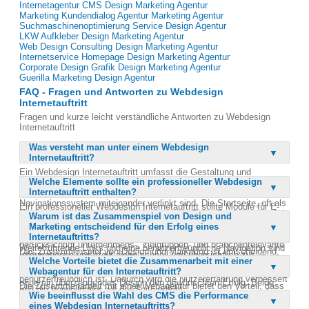
Internetagentur CMS Design Marketing Agentur
Marketing Kundendialog Agentur Marketing Agentur
Suchmaschinenoptimierung Service Design Agentur
LKW Aufkleber Design Marketing Agentur
Web Design Consulting Design Marketing Agentur
Internetservice Homepage Design Marketing Agentur
Corporate Design Grafik Design Marketing Agentur
Guerilla Marketing Design Agentur
FAQ - Fragen und Antworten zu Webdesign
Internetauftritt
Fragen und kurze leicht verständliche Antworten zu Webdesign
Internetauftritt
Was versteht man unter einem Webdesign
Internetauftritt?
Ein Webdesign Internetauftritt umfasst die Gestaltung und
Welche Elemente sollte ein professioneller Webdesign
Strukturierung der gesamten Internetpräsenz eines Unternehmens.
Internetauftritt enthalten?
Er besteht aus mehreren Webseiten, die durch ein
Navigationssystem miteinander verlinkt sind. Die Startseite, oft als
Ein professioneller Webdesign Internetauftritt sollte Module für E-
Homepage bezeichnet, spielt eine zentrale Rolle. Der Internetauftritt
Warum ist das Zusammenspiel von Design und
Commerce, Onlineshop-Lösungen, Diskussionsforen, Communities
repräsentiert das Unternehmen im Internet und ist Teil eines
Marketing entscheidend für den Erfolg eines
und Blogs enthalten. Auch Onlinechat und Kontaktmöglichkeiten
integrierten Marketing- und Werbekonzepts. Ein gutes Webdesign
Internetauftritts?
sind wichtig, um die Interaktion mit den Nutzern zu fördern.
berücksichtigt unternehmens-, zielgruppen- und branchenrelevante
Weiterführende Links und eine benutzerfreundliche Navigation sind
Das Zusammenspiel von Design und Marketing ist entscheidend,
Informationen und stellt diese schnell und übersichtlich zur
ebenfalls essenziell. Diese Elemente tragen dazu bei, dass der
Welche Vorteile bietet die Zusammenarbeit mit einer
weil ein ansprechendes Design allein nicht ausreicht, um den
Verfügung.
Internetauftritt nicht nur informativ, sondern auch interaktiv und
Webagentur für den Internetauftritt?
Umsatz zu steigern. Genauso wenig bringt das beste Marketing
benutzerfreundlich ist. Dadurch wird die Nutzererfahrung verbessert
ohne ein überzeugendes Design den gewünschten Erfolg. Beide
Die Zusammenarbeit mit einer Webagentur bietet den Vorteil, dass
und die Verweildauer auf der Seite erhöht.
Aspekte müssen harmonisch kombiniert werden, um eine starke
Wie beeinflusst die Wahl des CMS die Performance
Experten mit umfangreichem Know-how den Internetauftritt
Markenpräsenz zu schaffen. Gute Agenturen verstehen es, Design
eines Webdesign Internetauftritts?
gestalten und optimieren. Agenturen haben ein breites