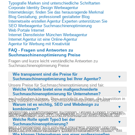
Typografie Marken sind unterschiedliche Schriftarten
Corporate Identity Design Werbeagentur
Internetdesign; finden Sie das herausragende Merkmal
Blog Gestaltung; professionell gestalteter Blog
Internetseite erstellen Agentur Experten unterstützen Sie
SEO Werbeagentur Suchmaschinenoptimierung
Web Portale Internet
Internet Dienstleister München Werbeagentur
Internet Agentur ist eine Online-Agentur
Agentur für Werbung mit Kreativität
FAQ - Fragen und Antworten zu
Suchmaschinenoptimierung Preise
Fragen und kurze leicht verständliche Antworten zu
Suchmaschinenoptimierung Preise
Wie transparent sind die Preise für
Suchmaschinenoptimierung bei Ihrer Agentur?
Unsere Preise für Suchmaschinenoptimierung sind fair,
Welche Vorteile bietet eine maßgeschneiderte
übersichtlich und transparent gestaltet. Wir legen großen Wert
Suchmaschinenoptimierung für Unternehmen?
darauf, dass unsere Kunden die Kostenstruktur leicht
nachvollziehen können. Dies ermöglicht es Ihnen, die Investition in
Eine maßgeschneiderte Suchmaschinenoptimierung bietet
SEO-Maßnahmen besser zu planen und zu kontrollieren.
Warum ist es wichtig, SEO und Webdesign zu
Unternehmen zahlreiche Vorteile, insbesondere in der heutigen
Transparenz ist uns wichtig, um Vertrauen aufzubauen und eine
kombinieren?
digitalen Welt. Durch individuell angepasste SEO-Strategien
langfristige Zusammenarbeit zu fördern. Unsere Kunden schätzen
können Unternehmen ihre Sichtbarkeit in Suchmaschinen erheblich
Die Kombination von SEO und Webdesign ist entscheidend, um
diese Offenheit und wissen, dass sie bei uns keine versteckten
verbessern. Dies führt zu einer höheren Reichweite und mehr
Welche Rolle spielt Typo3 bei der
den Erfolg einer Webseite zu maximieren. Ein ansprechendes
Kosten erwarten müssen.
potenziellen Kunden. Zudem ermöglicht eine gezielte Optimierung,
Suchmaschinenoptimierung?
Design allein reicht nicht aus, um in Suchmaschinen gut zu ranken.
dass Unternehmen sich von der Konkurrenz abheben und ihre
Ebenso bringt eine technisch optimierte Seite wenig, wenn das
Typo3 ist ein leistungsfähiges Content-Management-System, das
Markenbekanntheit steigern. Langfristig trägt dies zu einem
Design nicht ansprechend ist. Durch die Integration beider
Wie können Unternehmen von einer professionellen
viele Möglichkeiten für die Suchmaschinenoptimierung bietet. Es