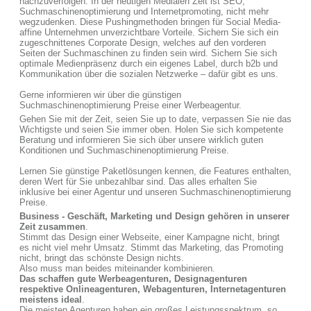
nachzuverfolgen. In der heutigen Medialen Zeit ist SEO,
Suchmaschinenoptimierung und Internetpromoting, nicht mehr
wegzudenken. Diese Pushingmethoden bringen für Social Media-
affine Unternehmen unverzichtbare Vorteile. Sichern Sie sich ein
zugeschnittenes Corporate Design, welches auf den vorderen
Seiten der Suchmaschinen zu finden sein wird. Sichern Sie sich
optimale Medienpräsenz durch ein eigenes Label, durch b2b und
Kommunikation über die sozialen Netzwerke – dafür gibt es uns.
Gerne informieren wir über die günstigen
Suchmaschinenoptimierung Preise einer Werbeagentur.
Gehen Sie mit der Zeit, seien Sie up to date, verpassen Sie nie das
Wichtigste und seien Sie immer oben. Holen Sie sich kompetente
Beratung und informieren Sie sich über unsere wirklich guten
Konditionen und Suchmaschinenoptimierung Preise.
Lernen Sie günstige Paketlösungen kennen, die Features enthalten,
deren Wert für Sie unbezahlbar sind. Das alles erhalten Sie
inklusive bei einer Agentur und unseren Suchmaschinenoptimierung
Preise.
Business - Geschäft, Marketing und Design gehören in unserer
Zeit zusammen
.
Stimmt das Design einer Webseite, einer Kampagne nicht, bringt
es nicht viel mehr Umsatz. Stimmt das Marketing, das Promoting
nicht, bringt das schönste Design nichts.
Also muss man beides miteinander kombinieren.
Das schaffen gute Werbeagenturen, Designagenturen
respektive Onlineagenturen, Webagenturen, Internetagenturen
meistens ideal
.
Die meisten Agenturen haben ein großes Leistungsspektrum, so