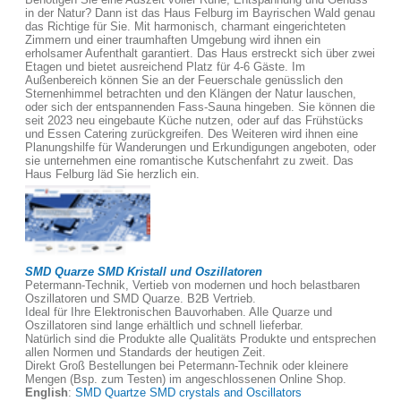
in der Natur? Dann ist das Haus Felburg im Bayrischen Wald genau
das Richtige für Sie. Mit harmonisch, charmant eingerichteten
Zimmern und einer traumhaften Umgebung wird ihnen ein
erholsamer Aufenthalt garantiert. Das Haus erstreckt sich über zwei
Etagen und bietet ausreichend Platz für 4-6 Gäste. Im
Außenbereich können Sie an der Feuerschale genüsslich den
Sternenhimmel betrachten und den Klängen der Natur lauschen,
oder sich der entspannenden Fass-Sauna hingeben. Sie können die
seit 2023 neu eingebaute Küche nutzen, oder auf das Frühstücks
und Essen Catering zurückgreifen. Des Weiteren wird ihnen eine
Planungshilfe für Wanderungen und Erkundigungen angeboten, oder
sie unternehmen eine romantische Kutschenfahrt zu zweit. Das
Haus Felburg läd Sie herzlich ein.
SMD Quarze SMD Kristall und Oszillatoren
Petermann-Technik, Vertieb von modernen und hoch belastbaren
Oszillatoren und SMD Quarze. B2B Vertrieb.
Ideal für Ihre Elektronischen Bauvorhaben. Alle Quarze und
Oszillatoren sind lange erhältlich und schnell lieferbar.
Natürlich sind die Produkte alle Qualitäts Produkte und entsprechen
allen Normen und Standards der heutigen Zeit.
Direkt Groß Bestellungen bei Petermann-Technik oder kleinere
Mengen (Bsp. zum Testen) im angeschlossenen Online Shop.
English
:
SMD Quartze SMD crystals and Oscillators