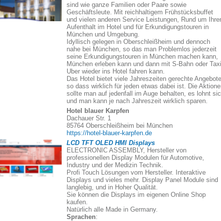
sind wie ganze Familien oder Paare sowie
Geschäftsleute. Mit reichhaltigem Frühstücksbuffet
und vielen anderen Service Leistungen, Rund um Ihre
Aufenthalt im Hotel und für Erkundigungstouren in
München und Umgebung.
Idyllisch gelegen in Oberschleißheim und dennoch
nahe bei München, so das man Problemlos jederzeit
seine Erkundigungstouren in München machen kann,
München erleben kann und dann mit S-Bahn oder Taxi
Uber wieder ins Hotel fahren kann.
Das Hotel bietet viele Jahreszeiten gerechte Angebote
so dass wirklich für jeden etwas dabei ist. Die Aktion
sollte man auf jedenfall im Auge behalten, es lohnt si
und man kann je nach Jahreszeit wirklich sparen.
Hotel blauer Karpfen
Dachauer Str. 1
85764 Oberschleißheim bei München
https://hotel-blauer-karpfen.de
LCD TFT OLED HMI Displays
ELECTRONIC ASSEMBLY, Hersteller von
professionellen Display Modulen für Automotive,
Industry und der Medizin Technik.
Profi Touch Lösungen vom Hersteller. Interaktive
Displays und vieles mehr. Display Panel Module sind
langlebig, und in Hoher Qualität.
Sie können die Displays im eigenen Online Shop
kaufen.
Natürlich alle Made in Germany.
Sprachen
: