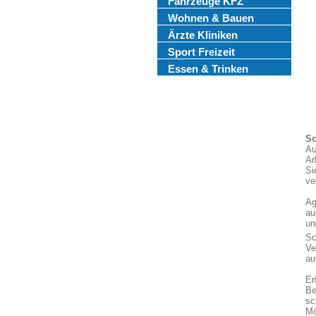
Fahrzeuge KFZ
Wohnen & Bauen
Ärzte Kliniken
Sport Freizeit
Essen & Trinken
Sc
Au
Ar
Si
ve
Ag
au
un
Sc
Ve
au
Er
Be
sc
Mö