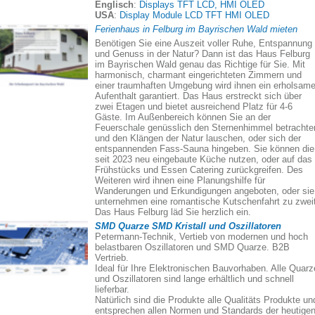
Englisch
:
Displays TFT LCD, HMI OLED
USA
:
Display Module LCD TFT HMI OLED
Ferienhaus in Felburg im Bayrischen Wald mieten
Benötigen Sie eine Auszeit voller Ruhe, Entspannung
und Genuss in der Natur? Dann ist das Haus Felburg
im Bayrischen Wald genau das Richtige für Sie. Mit
harmonisch, charmant eingerichteten Zimmern und
einer traumhaften Umgebung wird ihnen ein erholsame
Aufenthalt garantiert. Das Haus erstreckt sich über
zwei Etagen und bietet ausreichend Platz für 4-6
Gäste. Im Außenbereich können Sie an der
Feuerschale genüsslich den Sternenhimmel betrachte
und den Klängen der Natur lauschen, oder sich der
entspannenden Fass-Sauna hingeben. Sie können die
seit 2023 neu eingebaute Küche nutzen, oder auf das
Frühstücks und Essen Catering zurückgreifen. Des
Weiteren wird ihnen eine Planungshilfe für
Wanderungen und Erkundigungen angeboten, oder sie
unternehmen eine romantische Kutschenfahrt zu zweit
Das Haus Felburg läd Sie herzlich ein.
SMD Quarze SMD Kristall und Oszillatoren
Petermann-Technik, Vertieb von modernen und hoch
belastbaren Oszillatoren und SMD Quarze. B2B
Vertrieb.
Ideal für Ihre Elektronischen Bauvorhaben. Alle Quarz
und Oszillatoren sind lange erhältlich und schnell
lieferbar.
Natürlich sind die Produkte alle Qualitäts Produkte un
entsprechen allen Normen und Standards der heutige