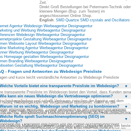
Zeit.
Direkt Groß Bestellungen bei Petermann-Technik oder
kleinere Mengen (Bsp. zum Testen) im
angeschlossenen Online Shop.
English
:
SMD Quartze SMD crystals and Oscillators
ternet Agentur Webdesign Werbeagentur Designagentur
rketing und Werbung Werbeagentur Designagentur
ferenzen Webdesign Werbeagentur Designagentur
ternetprojekte Gestaltung Werbeagentur Designagentur
rmen Webseite Layout Werbeagentur Designagentur
line Marketing Agentur Werbeagentur Designagentur
nner Werbung Werbeagentur Designagentur
s Homepage gestalten Werbeagentur Designagentur
rmen Branding Werbeagentur Designagentur
bseiten Gestaltung Werbeagentur Designagentur
Q - Fragen und Antworten zu Webdesign Preisliste
agen und kurze leicht verständliche Antworten zu Webdesign Preisliste
Welche Vorteile bietet eine transparente Preisliste im Webdesign?
ne transparente Preisliste im Webdesign bietet den Vorteil, dass Kunden gen
Wie kann ein neues Webdesign die Vertriebswege optimieren?
ssen, welche Kosten auf sie zukommen. Dies erleichtert die
tscheidungsfindung und schafft Vertrauen zwischen der Agentur und dem
n neues Webdesign kann die Vertriebswege optimieren, indem es die
nden. Durch die Offenlegung der Preise können Kunden besser planen und ih
Warum ist es wichtig, Webdesign und Marketing zu kombinieren?
nutzererfahrung verbessert und die Navigation erleichtert. Ein ansprechendes
dget effizienter einsetzen. Zudem ermöglicht es den Vergleich mit anderen
sign zieht mehr Besucher an und erhöht die Verweildauer auf der Webseite.
 ist wichtig, Webdesign und Marketing zu kombinieren, da beide Bereiche en
bietern, um das beste Preis-Leistungs-Verhältnis zu finden. Transparenz in d
rch klare Call-to-Actions und eine intuitive Struktur werden potenzielle Kunde
Welche Rolle spielt Suchmaschinenoptimierung (SEO) im
teinander verbunden sind und sich gegenseitig ergänzen. Ein ansprechendes
eisgestaltung zeigt auch die Professionalität und Zuverlässigkeit der Agentur.
zielt durch den Verkaufsprozess geführt. Zudem kann ein modernes
Webdesign?
bdesign allein reicht nicht aus, um den Umsatz zu steigern, wenn es nicht
bdesign die Ladezeiten reduzieren und die mobile Nutzerfreundlichkeit
rch effektive Marketingstrategien unterstützt wird. Umgekehrt kann das beste
chmaschinenoptimierung (SEO) spielt eine entscheidende Rolle im
rbessern, was zu einer höheren Conversion-Rate führt. Insgesamt trägt ein
rketing wenig bewirken, wenn die Webseite nicht ansprechend gestaltet ist.