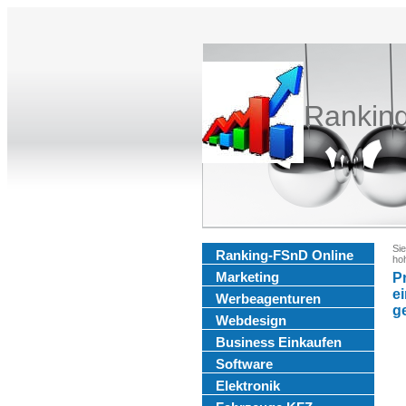
Rankin
Sie
Ranking-FSnD Online
ho
Marketing
P
e
Werbeagenturen
ge
Webdesign
Business Einkaufen
Software
Elektronik