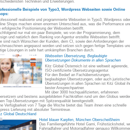
rschiedensten Techniken und Erweiterungen.
ofessionelle Beispiele von Typo3, Wordpress Webseiten sowie Online
ops:
ofessionell realisierte und programmierte Webseiten in Typo3, Wordpress ode
line Shops machen einen enormen Unterschied aus, was die Performance un
e erfolgreiche Positionierung der Webseiten betrifft.
chfolgend nur mal ein paar Beispiele, wo von der Programmierung, dem
sign und natürlich dem Ranking von Agentur erstellte Webseiten betrifft.
le sind nach Wünschen der Kunden, dem CI, sowie den Anforderungen der
chmaschinen angepasst worden und setzen sich gegen fertige Templates un
rtige Lösungen in sehr hart umkämpften Branchen durch.
Webseiten Übersetzung, Beglaubigte
Übersetzungen Dokumente in allen Sprachen
Kitz Global Österreich ist eine weltweit agierende,
ISO-zertifizierte Übersetzungsagentur.
Für den Bedarf an Fachübersetzungen,
beglaubigten Übersetzungen, oder auch juristisch
Übersetzungen in allen Sprachen ist Kitz Global ih
bester Ansprechpartner.
Mit über 3000 hochqualifizierten, erfahrenen
ersetzern und bestens ausgebildeten Fachkräften rund um den Globus werde
nen Top-Übersetzungen mit Spitzenqualität bereitgestellt.
ne Verfügbarkeit von 7 Tage die Woche bietet das Team ihnen eine schnelle
press Lieferung mit absoluter Termintreue.
tz Global Deutschland
Hotel blauer Karpfen, München Oberscheißheim
Das Familiengeführte Hotel Garni, Frühstückshotel, w
Fahrradfahrer und Motorradfahrer genauso Willkomme