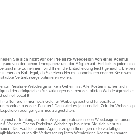
heuen Sie sich nicht vor der Preisliste Webdesign von einer Agentur
.
fgrund von der hohen Transparenz und der Möglichkeit, Einblick in jeden eine
beitsschritte zu nehmen, wird Ihnen die Entscheidung leicht gemacht. Bleiben
e immer am Ball. Egal, ob Sie etwas Neues ausprobieren oder ob Sie etwas
rstaubte Vertriebswege optimieren wollen.
entur Preisliste Webdesign ist kein Geheimnis. Alle Kosten machen sich
fgrund der erfolgreichen Auswirkungen des neu gestalteten Webdesign sicher
d schnell bezahlt.
hmeißen Sie immer noch Geld für Werbungspost und für veraltete
rtriebsmittel aus dem Fenster? Dann wird es jetzt endlich Zeit, Ihr Webdesign
fzupolieren oder gar ganz neu zu gestalten.
folgreiche Beratung auf dem Weg zum professionellen Webdesign ist unser
ruf. Vor dem Thema Preisliste Webdesign brauchen Sie sich nicht zu
heuen! Die Fachleute einer Agentur zeigen Ihnen gerne die vielfältigen
glichkeiten, durch die Verbesserung Ihres Webdesigns Kosten zu sparen.