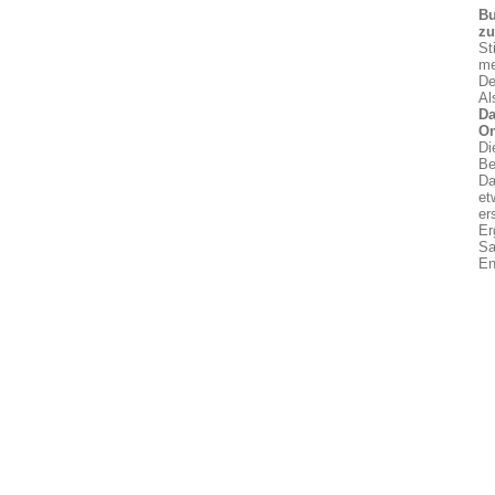
Bu
z
St
me
De
Al
Da
On
Di
Be
Da
et
er
Er
Sa
En