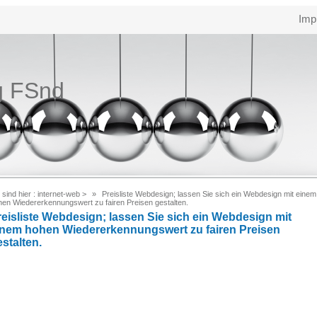
Imp
g FSnd
 sind hier :
internet-web
>
Preisliste Webdesign; lassen Sie sich ein Webdesign mit einem
hen Wiedererkennungswert zu fairen Preisen gestalten.
reisliste Webdesign; lassen Sie sich ein Webdesign mit
inem hohen Wiedererkennungswert zu fairen Preisen
stalten.