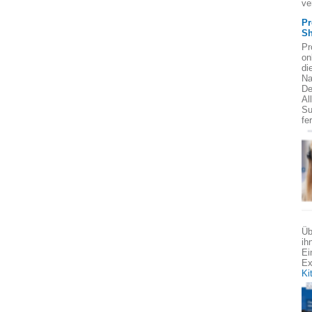
ve
Pr
Sh
Pr
on
di
Na
De
Al
Su
fe
Üb
ih
Ei
Ex
Ki