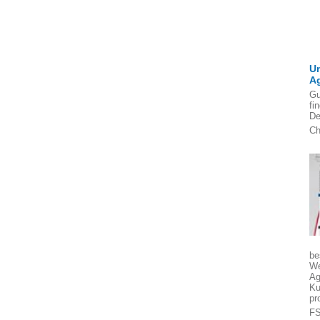
U
A
Gu
fi
De
Ch
be
We
Ag
Ku
pr
FS