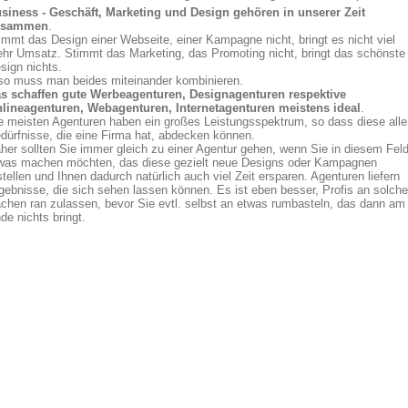
siness - Geschäft, Marketing und Design gehören in unserer Zeit
usammen
.
immt das Design einer Webseite, einer Kampagne nicht, bringt es nicht viel
hr Umsatz. Stimmt das Marketing, das Promoting nicht, bringt das schönste
sign nichts.
so muss man beides miteinander kombinieren.
s schaffen gute Werbeagenturen, Designagenturen respektive
lineagenturen, Webagenturen, Internetagenturen meistens ideal
.
e meisten Agenturen haben ein großes Leistungsspektrum, so dass diese alle
dürfnisse, die eine Firma hat, abdecken können.
her sollten Sie immer gleich zu einer Agentur gehen, wenn Sie in diesem Fel
was machen möchten, das diese gezielt neue Designs oder Kampagnen
stellen und Ihnen dadurch natürlich auch viel Zeit ersparen. Agenturen liefern
gebnisse, die sich sehen lassen können. Es ist eben besser, Profis an solche
chen ran zulassen, bevor Sie evtl. selbst an etwas rumbasteln, das dann am
de nichts bringt.