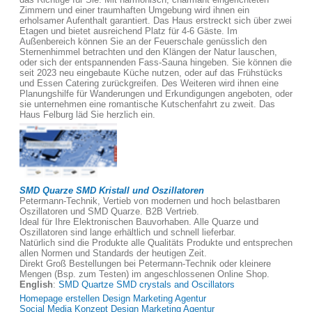
Zimmern und einer traumhaften Umgebung wird ihnen ein
erholsamer Aufenthalt garantiert. Das Haus erstreckt sich über zwei
Etagen und bietet ausreichend Platz für 4-6 Gäste. Im
Außenbereich können Sie an der Feuerschale genüsslich den
Sternenhimmel betrachten und den Klängen der Natur lauschen,
oder sich der entspannenden Fass-Sauna hingeben. Sie können die
seit 2023 neu eingebaute Küche nutzen, oder auf das Frühstücks
und Essen Catering zurückgreifen. Des Weiteren wird ihnen eine
Planungshilfe für Wanderungen und Erkundigungen angeboten, oder
sie unternehmen eine romantische Kutschenfahrt zu zweit. Das
Haus Felburg läd Sie herzlich ein.
SMD Quarze SMD Kristall und Oszillatoren
Petermann-Technik, Vertieb von modernen und hoch belastbaren
Oszillatoren und SMD Quarze. B2B Vertrieb.
Ideal für Ihre Elektronischen Bauvorhaben. Alle Quarze und
Oszillatoren sind lange erhältlich und schnell lieferbar.
Natürlich sind die Produkte alle Qualitäts Produkte und entsprechen
allen Normen und Standards der heutigen Zeit.
Direkt Groß Bestellungen bei Petermann-Technik oder kleinere
Mengen (Bsp. zum Testen) im angeschlossenen Online Shop.
English
:
SMD Quartze SMD crystals and Oscillators
Homepage erstellen Design Marketing Agentur
Social Media Konzept Design Marketing Agentur