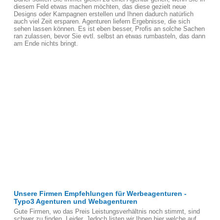
diesem Feld etwas machen möchten, das diese gezielt neue
Designs oder Kampagnen erstellen und Ihnen dadurch natürlich
auch viel Zeit ersparen. Agenturen liefern Ergebnisse, die sich
sehen lassen können. Es ist eben besser, Profis an solche Sachen
ran zulassen, bevor Sie evtl. selbst an etwas rumbasteln, das dann
am Ende nichts bringt.
Unsere Firmen Empfehlungen für Werbeagenturen -
Typo3 Agenturen und Webagenturen
Gute Firmen, wo das Preis Leistungsverhältnis noch stimmt, sind
schwer zu finden, Leider. Jedoch listen wir Ihnen hier welche auf,