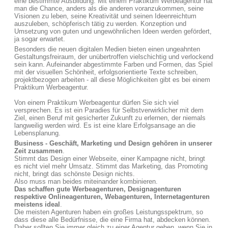
eine bestimmte Ausbildung. Mit einem Praktikum Werbeagentur hat
man die Chance, anders als die anderen voranzukommen, seine
Visionen zu leben, seine Kreativität und seinen Ideenreichtum
auszuleben, schöpferisch tätig zu werden. Konzeption und
Umsetzung von guten und ungewöhnlichen Ideen werden gefördert,
ja sogar erwartet.
Besonders die neuen digitalen Medien bieten einen ungeahnten
Gestaltungsfreiraum, der unübertroffen vielschichtig und verlockend
sein kann. Aufeinander abgestimmte Farben und Formen, das Spiel
mit der visuellen Schönheit, erfolgsorientierte Texte schreiben,
projektbezogen arbeiten - all diese Möglichkeiten gibt es bei einem
Praktikum Werbeagentur.
Von einem Praktikum Werbeagentur dürfen Sie sich viel
versprechen. Es ist ein Paradies für Selbstverwirklicher mit dem
Ziel, einen Beruf mit gesicherter Zukunft zu erlernen, der niemals
langweilig werden wird. Es ist eine klare Erfolgsansage an die
Lebensplanung.
Business - Geschäft, Marketing und Design gehören in unserer
Zeit zusammen
.
Stimmt das Design einer Webseite, einer Kampagne nicht, bringt
es nicht viel mehr Umsatz. Stimmt das Marketing, das Promoting
nicht, bringt das schönste Design nichts.
Also muss man beides miteinander kombinieren.
Das schaffen gute Werbeagenturen, Designagenturen
respektive Onlineagenturen, Webagenturen, Internetagenturen
meistens ideal
.
Die meisten Agenturen haben ein großes Leistungsspektrum, so
dass diese alle Bedürfnisse, die eine Firma hat, abdecken können.
Daher sollten Sie immer gleich zu einer Agentur gehen, wenn Sie in