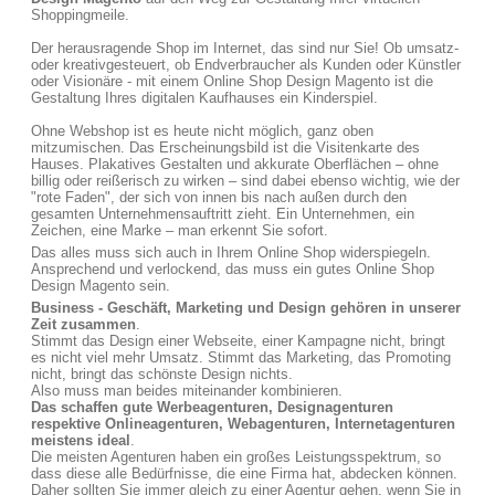
Shoppingmeile.
Der herausragende Shop im Internet, das sind nur Sie! Ob umsatz-
oder kreativgesteuert, ob Endverbraucher als Kunden oder Künstler
oder Visionäre - mit einem Online Shop Design Magento ist die
Gestaltung Ihres digitalen Kaufhauses ein Kinderspiel.
Ohne Webshop ist es heute nicht möglich, ganz oben
mitzumischen. Das Erscheinungsbild ist die Visitenkarte des
Hauses. Plakatives Gestalten und akkurate Oberflächen – ohne
billig oder reißerisch zu wirken – sind dabei ebenso wichtig, wie der
"rote Faden", der sich von innen bis nach außen durch den
gesamten Unternehmensauftritt zieht. Ein Unternehmen, ein
Zeichen, eine Marke – man erkennt Sie sofort.
Das alles muss sich auch in Ihrem Online Shop widerspiegeln.
Ansprechend und verlockend, das muss ein gutes Online Shop
Design Magento sein.
Business - Geschäft, Marketing und Design gehören in unserer
Zeit zusammen
.
Stimmt das Design einer Webseite, einer Kampagne nicht, bringt
es nicht viel mehr Umsatz. Stimmt das Marketing, das Promoting
nicht, bringt das schönste Design nichts.
Also muss man beides miteinander kombinieren.
Das schaffen gute Werbeagenturen, Designagenturen
respektive Onlineagenturen, Webagenturen, Internetagenturen
meistens ideal
.
Die meisten Agenturen haben ein großes Leistungsspektrum, so
dass diese alle Bedürfnisse, die eine Firma hat, abdecken können.
Daher sollten Sie immer gleich zu einer Agentur gehen, wenn Sie in