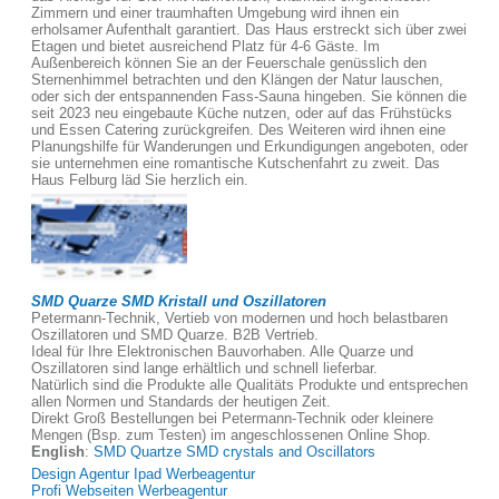
Zimmern und einer traumhaften Umgebung wird ihnen ein
erholsamer Aufenthalt garantiert. Das Haus erstreckt sich über zwei
Etagen und bietet ausreichend Platz für 4-6 Gäste. Im
Außenbereich können Sie an der Feuerschale genüsslich den
Sternenhimmel betrachten und den Klängen der Natur lauschen,
oder sich der entspannenden Fass-Sauna hingeben. Sie können die
seit 2023 neu eingebaute Küche nutzen, oder auf das Frühstücks
und Essen Catering zurückgreifen. Des Weiteren wird ihnen eine
Planungshilfe für Wanderungen und Erkundigungen angeboten, oder
sie unternehmen eine romantische Kutschenfahrt zu zweit. Das
Haus Felburg läd Sie herzlich ein.
SMD Quarze SMD Kristall und Oszillatoren
Petermann-Technik, Vertieb von modernen und hoch belastbaren
Oszillatoren und SMD Quarze. B2B Vertrieb.
Ideal für Ihre Elektronischen Bauvorhaben. Alle Quarze und
Oszillatoren sind lange erhältlich und schnell lieferbar.
Natürlich sind die Produkte alle Qualitäts Produkte und entsprechen
allen Normen und Standards der heutigen Zeit.
Direkt Groß Bestellungen bei Petermann-Technik oder kleinere
Mengen (Bsp. zum Testen) im angeschlossenen Online Shop.
English
:
SMD Quartze SMD crystals and Oscillators
Design Agentur Ipad Werbeagentur
Profi Webseiten Werbeagentur