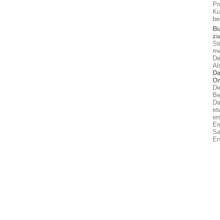
Pr
Ku
be
Bu
z
St
me
De
Al
Da
On
Di
Be
Da
et
er
Er
Sa
En