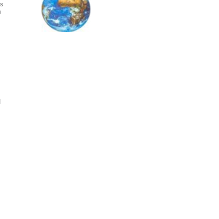
es
m
d