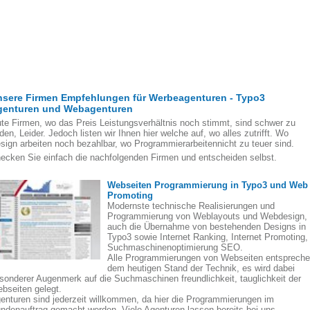
nsere Firmen Empfehlungen für Werbeagenturen - Typo3
genturen und Webagenturen
te Firmen, wo das Preis Leistungsverhältnis noch stimmt, sind schwer zu
nden, Leider. Jedoch listen wir Ihnen hier welche auf, wo alles zutrifft. Wo
sign arbeiten noch bezahlbar, wo Programmierarbeitennicht zu teuer sind.
ecken Sie einfach die nachfolgenden Firmen und entscheiden selbst.
Webseiten Programmierung in Typo3 und Web
Promoting
Modernste technische Realisierungen und
Programmierung von Weblayouts und Webdesign,
auch die Übernahme von bestehenden Designs in
Typo3 sowie Internet Ranking, Internet Promoting,
Suchmaschinenoptimierung SEO.
Alle Programmierungen von Webseiten entsprech
dem heutigen Stand der Technik, es wird dabei
sonderer Augenmerk auf die Suchmaschinen freundlichkeit, tauglichkeit der
bseiten gelegt.
enturen sind jederzeit willkommen, da hier die Programmierungen im
ndenauftrag gemacht werden. Viele Agenturen lassen bereits bei uns