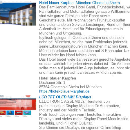
Hotel blauer Karpfen, München Oberscheißheim
Das Familiengeführte Hotel Garni, Frühstückshotel, w
Fahrradfahrer und Motorradfahrer genauso Willkomme
sind wie ganze Familien oder Paare sowie
Geschäftsleute. Mit reichhaltigem Frühstücksbuffet
und vielen anderen Service Leistungen, Rund um Ihre
Aufenthalt im Hotel und für Erkundigungstouren in
München und Umgebung.
Idyllisch gelegen in Oberschleißheim und dennoch
nahe bei München, so das man Problemlos jederzeit
seine Erkundigungstouren in München machen kann,
München erleben kann und dann mit S-Bahn oder Taxi
Uber wieder ins Hotel fahren kann.
Das Hotel bietet viele Jahreszeiten gerechte Angebote
so dass wirklich für jeden etwas dabei ist. Die Aktion
sollte man auf jedenfall im Auge behalten, es lohnt si
und man kann je nach Jahreszeit wirklich sparen.
Hotel blauer Karpfen
Dachauer Str. 1
85764 Oberschleißheim bei München
https://hotel-blauer-karpfen.de
LCD TFT OLED HMI Displays
ELECTRONIC ASSEMBLY, Hersteller von
professionellen Display Modulen für Automotive,
Industry und der Medizin Technik.
Profi Touch Lösungen vom Hersteller. Interaktive
Displays und vieles mehr. Display Panel Module sind
langlebig, und in Hoher Qualität.
Sie können die Displays im eigenen Online Shop