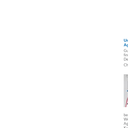
U
A
Gu
fi
De
Ch
be
We
Ag
Ku