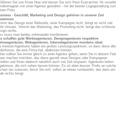
ofitieren Sie von Know How und lassen Sie sich Ihren Eyecatcher, Ihr visuell
ndenmagnet von einer Agentur gestalten - mit der besten Logogestaltung zu
sten Preis.
siness - Geschäft, Marketing und Design gehören in unserer Zeit
usammen
.
immt das Design einer Webseite, einer Kampagne nicht, bringt es nicht viel
hr Umsatz. Stimmt das Marketing, das Promoting nicht, bringt das schönste
sign nichts.
so muss man beides miteinander kombinieren.
s schaffen gute Werbeagenturen, Designagenturen respektive
lineagenturen, Webagenturen, Internetagenturen meistens ideal
.
e meisten Agenturen haben ein großes Leistungsspektrum, so dass diese alle
dürfnisse, die eine Firma hat, abdecken können.
her sollten Sie immer gleich zu einer Agentur gehen, wenn Sie in diesem Fel
was machen möchten, das diese gezielt neue Designs oder Kampagnen
stellen und Ihnen dadurch natürlich auch viel Zeit ersparen. Agenturen liefern
gebnisse, die sich sehen lassen können. Es ist eben besser, Profis an solche
chen ran zulassen, bevor Sie evtl. selbst an etwas rumbasteln, das dann am
de nichts bringt.