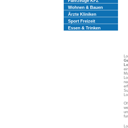
Fahrzeuge KFZ
Wohnen & Bauen
Ärzte Kliniken
Sport Freizeit
Essen & Trinken
Lo
Ge
Lo
ei
Ma
Lo
na
er
Su
Lo
Oh
we
un
fu
Lo