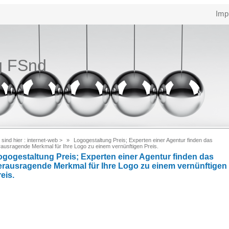
Imp
g FSnd
 sind hier :
internet-web
>
Logogestaltung Preis; Experten einer Agentur finden das
rausragende Merkmal für Ihre Logo zu einem vernünftigen Preis.
ogogestaltung Preis; Experten einer Agentur finden das
erausragende Merkmal für Ihre Logo zu einem vernünftigen
eis.