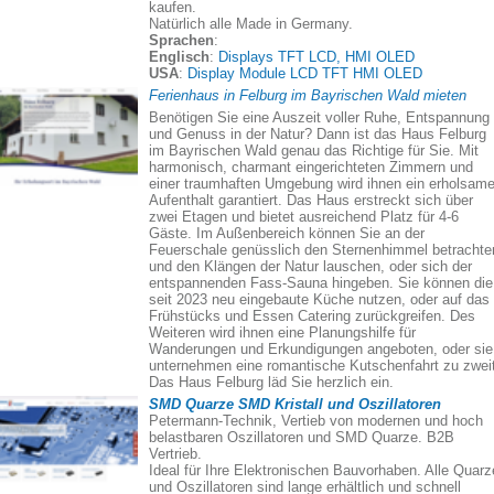
kaufen.
Natürlich alle Made in Germany.
Sprachen
:
Englisch
:
Displays TFT LCD, HMI OLED
USA
:
Display Module LCD TFT HMI OLED
Ferienhaus in Felburg im Bayrischen Wald mieten
Benötigen Sie eine Auszeit voller Ruhe, Entspannung
und Genuss in der Natur? Dann ist das Haus Felburg
im Bayrischen Wald genau das Richtige für Sie. Mit
harmonisch, charmant eingerichteten Zimmern und
einer traumhaften Umgebung wird ihnen ein erholsame
Aufenthalt garantiert. Das Haus erstreckt sich über
zwei Etagen und bietet ausreichend Platz für 4-6
Gäste. Im Außenbereich können Sie an der
Feuerschale genüsslich den Sternenhimmel betrachte
und den Klängen der Natur lauschen, oder sich der
entspannenden Fass-Sauna hingeben. Sie können die
seit 2023 neu eingebaute Küche nutzen, oder auf das
Frühstücks und Essen Catering zurückgreifen. Des
Weiteren wird ihnen eine Planungshilfe für
Wanderungen und Erkundigungen angeboten, oder sie
unternehmen eine romantische Kutschenfahrt zu zweit
Das Haus Felburg läd Sie herzlich ein.
SMD Quarze SMD Kristall und Oszillatoren
Petermann-Technik, Vertieb von modernen und hoch
belastbaren Oszillatoren und SMD Quarze. B2B
Vertrieb.
Ideal für Ihre Elektronischen Bauvorhaben. Alle Quarz
und Oszillatoren sind lange erhältlich und schnell