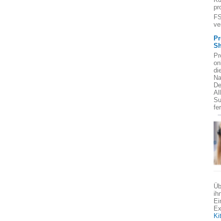
pr
FS
ve
Pr
Sh
Pr
on
di
Na
De
Al
Su
fe
Üb
ih
Ei
Ex
Ki