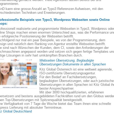
ogrammieren.
nD kann eine grosse Anzahl an Typo3 Referenzen Aufweisen, mit den
rschiedensten Techniken und Erweiterungen.
ofessionelle Beispiele von Typo3, Wordpress Webseiten sowie Online
ops:
ofessionell realisierte und programmierte Webseiten in Typo3, Wordpress ode
line Shops machen einen enormen Unterschied aus, was die Performance un
e erfolgreiche Positionierung der Webseiten betrifft.
chfolgend nur mal ein paar Beispiele, wo von der Programmierung, dem
sign und natürlich dem Ranking von Agentur erstellte Webseiten betrifft.
le sind nach Wünschen der Kunden, dem CI, sowie den Anforderungen der
chmaschinen angepasst worden und setzen sich gegen fertige Templates un
rtige Lösungen in sehr hart umkämpften Branchen durch.
Webseiten Übersetzung, Beglaubigte
Übersetzungen Dokumente in allen Sprachen
Kitz Global Österreich ist eine weltweit agierende,
ISO-zertifizierte Übersetzungsagentur.
Für den Bedarf an Fachübersetzungen,
beglaubigten Übersetzungen, oder auch juristisch
Übersetzungen in allen Sprachen ist Kitz Global ih
bester Ansprechpartner.
Mit über 3000 hochqualifizierten, erfahrenen
ersetzern und bestens ausgebildeten Fachkräften rund um den Globus werde
nen Top-Übersetzungen mit Spitzenqualität bereitgestellt.
ne Verfügbarkeit von 7 Tage die Woche bietet das Team ihnen eine schnelle
press Lieferung mit absoluter Termintreue.
tz Global Deutschland