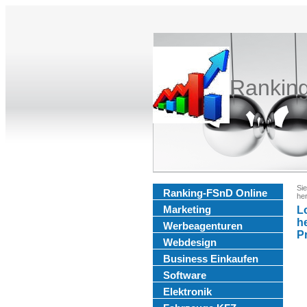
Rankin
Sie
Ranking-FSnD Online
he
Marketing
L
h
Werbeagenturen
Pr
Webdesign
Business Einkaufen
Software
Elektronik