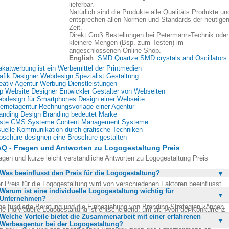
lieferbar.
Natürlich sind die Produkte alle Qualitäts Produkte un
entsprechen allen Normen und Standards der heutige
Zeit.
Direkt Groß Bestellungen bei Petermann-Technik oder
kleinere Mengen (Bsp. zum Testen) im
angeschlossenen Online Shop.
English
:
SMD Quartze SMD crystals and Oscillators
akatwerbung ist ein Werbemittel der Printmedien
afik Designer Webdesign Spezialist Gestaltung
eativ Agentur Werbung Dienstleistungen
p Website Designer Entwickler Gestalter von Webseiten
bdesign für Smartphones Design einer Webseite
ternetagentur Rechnungsvorlage einer Agentur
anding Design Branding bedeutet Marke
ste CMS Systeme Content Management Systeme
suelle Kommunikation durch grafische Techniken
oschüre designen eine Broschüre gestalten
Q - Fragen und Antworten zu Logogestaltung Preis
agen und kurze leicht verständliche Antworten zu Logogestaltung Preis
Was beeinflusst den Preis für die Logogestaltung?
r Preis für die Logogestaltung wird von verschiedenen Faktoren beeinflusst.
Warum ist eine individuelle Logogestaltung wichtig für
zu gehören die Komplexität des Designs, die Anzahl der gewünschten
Unternehmen?
twürfe und Überarbeitungen sowie die Erfahrung und Expertise der Agentur.
ne fundierte Beratung und die Einbeziehung von Branding-Strategien können
ne individuelle Logogestaltung ist entscheidend, um sich von der Konkurrenz
enfalls den Preis erhöhen. Zudem spielt die Dringlichkeit des Projekts eine
Welche Vorteile bietet die Zusammenarbeit mit einer erfahrenen
zuheben und einen starken Wiedererkennungswert zu schaffen. Ein
lle, da Express-Dienstleistungen oft teurer sind. Letztlich hängt der Preis auc
Werbeagentur bei der Logogestaltung?
nzigartiges Logo trägt zur Corporate Identity bei und stärkt das Branding eines