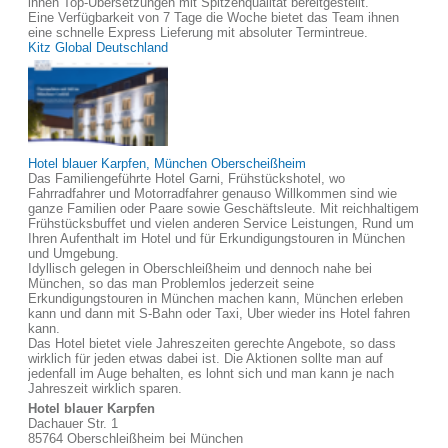
ihnen Top-Übersetzungen mit Spitzenqualität bereitgestellt.
Eine Verfügbarkeit von 7 Tage die Woche bietet das Team ihnen
eine schnelle Express Lieferung mit absoluter Termintreue.
Kitz Global Deutschland
Hotel blauer Karpfen, München Oberscheißheim
Das Familiengeführte Hotel Garni, Frühstückshotel, wo
Fahrradfahrer und Motorradfahrer genauso Willkommen sind wie
ganze Familien oder Paare sowie Geschäftsleute. Mit reichhaltigem
Frühstücksbuffet und vielen anderen Service Leistungen, Rund um
Ihren Aufenthalt im Hotel und für Erkundigungstouren in München
und Umgebung.
Idyllisch gelegen in Oberschleißheim und dennoch nahe bei
München, so das man Problemlos jederzeit seine
Erkundigungstouren in München machen kann, München erleben
kann und dann mit S-Bahn oder Taxi, Uber wieder ins Hotel fahren
kann.
Das Hotel bietet viele Jahreszeiten gerechte Angebote, so dass
wirklich für jeden etwas dabei ist. Die Aktionen sollte man auf
jedenfall im Auge behalten, es lohnt sich und man kann je nach
Jahreszeit wirklich sparen.
Hotel blauer Karpfen
Dachauer Str. 1
85764 Oberschleißheim bei München