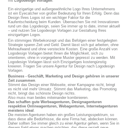
mit
Logodesign Vorlagen
.
Ein einzigartige und außergewöhnliche Logo Ihres Unternehmens
ist ein Eyecatcher von großer Bedeutung für Ihren Erfolg. Denn das
Design Ihres Logos ist ein wichtiger Faktor für die
Kaufentscheidung beim Kunden. Überraschen Sie mit Innovationen
rund um das Logodesign, seien Sie immer up to date, immer aktuell
– und nutzen Sie Logodesign Vorlagen zur Gestaltung Ihres
einzigartigen Logos.
Ein stimmiges Werbekonzept und das Befolgen einer festgelegten
Strategie sparen Zeit und Geld. Damit lässt sich gut arbeiten, ohne
Mehraufwand und ohne versteckte Kosten. Eine große Anzahl von
Logodesign Vorlagen bietet Ihnen die Möglichkeit, sich zu
orientieren, ohne in vorgegebene Muster gepresst zu werden. Mit
Logodesign Vorlagen lässt sich Einzigartiges kostengünstig
kreieren. Fragen Sie unsere Agentur für Design nach Logodesign
Vorlagen.
Business - Geschäft, Marketing und Design gehören in unserer
Zeit zusammen
.
Stimmt das Design einer Webseite, einer Kampagne nicht, bringt
es nicht viel mehr Umsatz. Stimmt das Marketing, das Promoting
nicht, bringt das schönste Design nichts.
Also muss man beides miteinander kombinieren.
Das schaffen gute Werbeagenturen, Designagenturen
respektive Onlineagenturen, Webagenturen, Internetagenturen
meistens ideal
.
Die meisten Agenturen haben ein großes Leistungsspektrum, so
dass diese alle Bedürfnisse, die eine Firma hat, abdecken können.
Daher sollten Sie immer gleich zu einer Agentur gehen, wenn Sie in
diesem Feld etwas machen möchten, das diese gezielt neue