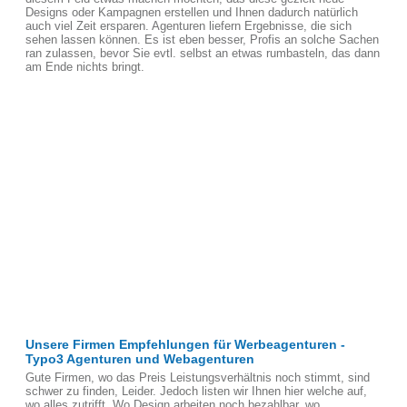
Designs oder Kampagnen erstellen und Ihnen dadurch natürlich
auch viel Zeit ersparen. Agenturen liefern Ergebnisse, die sich
sehen lassen können. Es ist eben besser, Profis an solche Sachen
ran zulassen, bevor Sie evtl. selbst an etwas rumbasteln, das dann
am Ende nichts bringt.
Unsere Firmen Empfehlungen für Werbeagenturen -
Typo3 Agenturen und Webagenturen
Gute Firmen, wo das Preis Leistungsverhältnis noch stimmt, sind
schwer zu finden, Leider. Jedoch listen wir Ihnen hier welche auf,
wo alles zutrifft. Wo Design arbeiten noch bezahlbar, wo