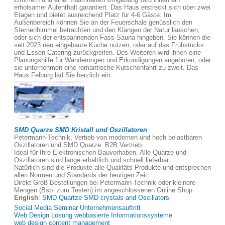
erholsamer Aufenthalt garantiert. Das Haus erstreckt sich über zwei
Etagen und bietet ausreichend Platz für 4-6 Gäste. Im
Außenbereich können Sie an der Feuerschale genüsslich den
Sternenhimmel betrachten und den Klängen der Natur lauschen,
oder sich der entspannenden Fass-Sauna hingeben. Sie können die
seit 2023 neu eingebaute Küche nutzen, oder auf das Frühstücks
und Essen Catering zurückgreifen. Des Weiteren wird ihnen eine
Planungshilfe für Wanderungen und Erkundigungen angeboten, oder
sie unternehmen eine romantische Kutschenfahrt zu zweit. Das
Haus Felburg läd Sie herzlich ein.
SMD Quarze SMD Kristall und Oszillatoren
Petermann-Technik, Vertieb von modernen und hoch belastbaren
Oszillatoren und SMD Quarze. B2B Vertrieb.
Ideal für Ihre Elektronischen Bauvorhaben. Alle Quarze und
Oszillatoren sind lange erhältlich und schnell lieferbar.
Natürlich sind die Produkte alle Qualitäts Produkte und entsprechen
allen Normen und Standards der heutigen Zeit.
Direkt Groß Bestellungen bei Petermann-Technik oder kleinere
Mengen (Bsp. zum Testen) im angeschlossenen Online Shop.
English
:
SMD Quartze SMD crystals and Oscillators
Social Media Seminar Unternehmensauftritt
Web Design Lösung webbasierte Informationssysteme
web design content management