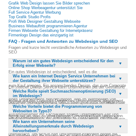
Grafik Web Design lassen Sie Bilder sprechen
Online Shop Werbeagentur unterstützt Sie
Full Service Agentur Werbung
Top Grafik Studio Profis
Profi Web Designer Gestaltung Webseite
Business Webauftritt programmieren Agentur
Firmen Webseite Gestaltung für Internetpräsenz
Firmenlogo Design das einzigartig ist
FAQ - Fragen und Antworten zu Webdesign und SEO
Fragen und kurze leicht verständliche Antworten zu Webdesign und
SEO
Warum ist ein gutes Webdesign entscheidend für den
Erfolg einer Webseite?
Ein gutes Webdesign ist entscheidend, weil es die
Wie kann ein Internet Design Service Unternehmen bei
Benutzerfreundlichkeit und Bedienerfreundlichkeit einer Webseite
der Gestaltung ihrer Webseite unterstützen?
erhöht. Es erweckt Vertrauen bei den Nutzern und kann Kunden
zum Kauf anregen. Ein ansprechendes Design, das zum Corporate
Ein Internet Design Service kann Unternehmen bei der Gestaltung
Design des Unternehmens passt, sichert einen hohen
Welche Rolle spielt Suchmaschinenoptimierung (SEO)
ihrer Webseite unterstützen, indem er professionelle Beratung und
Wiedererkennungswert. Zudem hilft es, das Alleinstellungsmerkmal
im Webdesign?
Umsetzung bietet. Die Agenturen gestalten das Internetdesign, das
eines Unternehmens hervorzuheben, was im Wettbewerb von
optimal auf das Corporate Design des Unternehmens abgestimmt
Suchmaschinenoptimierung (SEO) spielt eine entscheidende Rolle
Vorteil ist. Ein durchdachtes Webdesign kombiniert mit effektivem
ist. Sie programmieren zudem profitable Zusatzfeatures, die
Welche Vorteile bietet die Programmierung von
im Webdesign, da sie die Sichtbarkeit einer Webseite in
Marketing kann den Umsatz erheblich steigern.
Synergieeffekte des Internets voll ausschöpfen. Durch die
Webseiten in Typo3?
Suchmaschinen erhöht. Eine SEO-optimierte Webseite zieht mehr
Zusammenarbeit mit Fachleuten sparen Unternehmen Zeit und
Besucher an, was zu einer höheren Conversion-Rate führen kann.
Die Programmierung von Webseiten in Typo3 bietet zahlreiche
erhalten Ergebnisse, die sich sehen lassen können. Die Agenturen
Im Webdesign wird darauf geachtet, dass die Programmierung den
Wie kann ein Unternehmen seine
Vorteile, darunter Flexibilität und Erweiterbarkeit. Typo3 ist ein
arbeiten fair und transparent, um die bestmögliche Darstellung des
aktuellen technischen Standards entspricht und
Alleinstellungsmerkmale durch Webdesign
leistungsstarkes Content-Management-System, das sich ideal für
Unternehmens zu gewährleisten.
suchmaschinenfreundlich ist. Eine gute SEO-Strategie ist
hervorheben?
komplexe Webseiten eignet. Es ermöglicht die einfache Verwaltung
unerlässlich, um sich in hart umkämpften Branchen gegen die
von Inhalten und die Anpassung an individuelle Kundenwünsche.