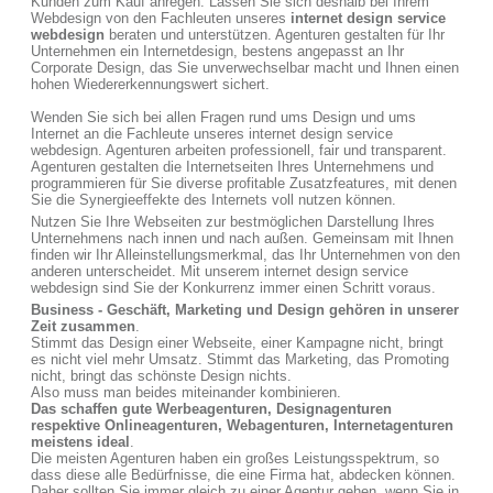
Kunden zum Kauf anregen. Lassen Sie sich deshalb bei Ihrem
Webdesign von den Fachleuten unseres
internet design service
webdesign
beraten und unterstützen. Agenturen gestalten für Ihr
Unternehmen ein Internetdesign, bestens angepasst an Ihr
Corporate Design, das Sie unverwechselbar macht und Ihnen einen
hohen Wiedererkennungswert sichert.
Wenden Sie sich bei allen Fragen rund ums Design und ums
Internet an die Fachleute unseres internet design service
webdesign. Agenturen arbeiten professionell, fair und transparent.
Agenturen gestalten die Internetseiten Ihres Unternehmens und
programmieren für Sie diverse profitable Zusatzfeatures, mit denen
Sie die Synergieeffekte des Internets voll nutzen können.
Nutzen Sie Ihre Webseiten zur bestmöglichen Darstellung Ihres
Unternehmens nach innen und nach außen. Gemeinsam mit Ihnen
finden wir Ihr Alleinstellungsmerkmal, das Ihr Unternehmen von den
anderen unterscheidet. Mit unserem internet design service
webdesign sind Sie der Konkurrenz immer einen Schritt voraus.
Business - Geschäft, Marketing und Design gehören in unserer
Zeit zusammen
.
Stimmt das Design einer Webseite, einer Kampagne nicht, bringt
es nicht viel mehr Umsatz. Stimmt das Marketing, das Promoting
nicht, bringt das schönste Design nichts.
Also muss man beides miteinander kombinieren.
Das schaffen gute Werbeagenturen, Designagenturen
respektive Onlineagenturen, Webagenturen, Internetagenturen
meistens ideal
.
Die meisten Agenturen haben ein großes Leistungsspektrum, so
dass diese alle Bedürfnisse, die eine Firma hat, abdecken können.
Daher sollten Sie immer gleich zu einer Agentur gehen, wenn Sie in