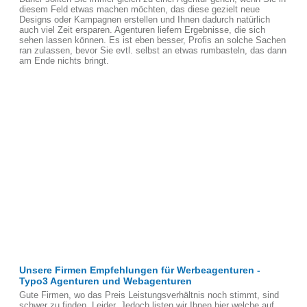
diesem Feld etwas machen möchten, das diese gezielt neue
Designs oder Kampagnen erstellen und Ihnen dadurch natürlich
auch viel Zeit ersparen. Agenturen liefern Ergebnisse, die sich
sehen lassen können. Es ist eben besser, Profis an solche Sachen
ran zulassen, bevor Sie evtl. selbst an etwas rumbasteln, das dann
am Ende nichts bringt.
Unsere Firmen Empfehlungen für Werbeagenturen -
Typo3 Agenturen und Webagenturen
Gute Firmen, wo das Preis Leistungsverhältnis noch stimmt, sind
schwer zu finden, Leider. Jedoch listen wir Ihnen hier welche auf,