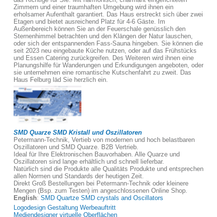
Zimmern und einer traumhaften Umgebung wird ihnen ein
erholsamer Aufenthalt garantiert. Das Haus erstreckt sich über zwei
Etagen und bietet ausreichend Platz für 4-6 Gäste. Im
Außenbereich können Sie an der Feuerschale genüsslich den
Sternenhimmel betrachten und den Klängen der Natur lauschen,
oder sich der entspannenden Fass-Sauna hingeben. Sie können die
seit 2023 neu eingebaute Küche nutzen, oder auf das Frühstücks
und Essen Catering zurückgreifen. Des Weiteren wird ihnen eine
Planungshilfe für Wanderungen und Erkundigungen angeboten, oder
sie unternehmen eine romantische Kutschenfahrt zu zweit. Das
Haus Felburg läd Sie herzlich ein.
SMD Quarze SMD Kristall und Oszillatoren
Petermann-Technik, Vertieb von modernen und hoch belastbaren
Oszillatoren und SMD Quarze. B2B Vertrieb.
Ideal für Ihre Elektronischen Bauvorhaben. Alle Quarze und
Oszillatoren sind lange erhältlich und schnell lieferbar.
Natürlich sind die Produkte alle Qualitäts Produkte und entsprechen
allen Normen und Standards der heutigen Zeit.
Direkt Groß Bestellungen bei Petermann-Technik oder kleinere
Mengen (Bsp. zum Testen) im angeschlossenen Online Shop.
English
:
SMD Quartze SMD crystals and Oscillators
Logodesign Gestaltung Werbeauftritt
Mediendesigner virtuelle Oberflächen