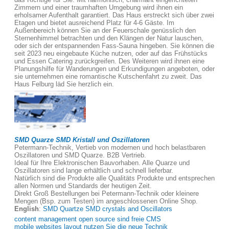
Zimmern und einer traumhaften Umgebung wird ihnen ein
erholsamer Aufenthalt garantiert. Das Haus erstreckt sich über zwei
Etagen und bietet ausreichend Platz für 4-6 Gäste. Im
Außenbereich können Sie an der Feuerschale genüsslich den
Sternenhimmel betrachten und den Klängen der Natur lauschen,
oder sich der entspannenden Fass-Sauna hingeben. Sie können die
seit 2023 neu eingebaute Küche nutzen, oder auf das Frühstücks
und Essen Catering zurückgreifen. Des Weiteren wird ihnen eine
Planungshilfe für Wanderungen und Erkundigungen angeboten, oder
sie unternehmen eine romantische Kutschenfahrt zu zweit. Das
Haus Felburg läd Sie herzlich ein.
SMD Quarze SMD Kristall und Oszillatoren
Petermann-Technik, Vertieb von modernen und hoch belastbaren
Oszillatoren und SMD Quarze. B2B Vertrieb.
Ideal für Ihre Elektronischen Bauvorhaben. Alle Quarze und
Oszillatoren sind lange erhältlich und schnell lieferbar.
Natürlich sind die Produkte alle Qualitäts Produkte und entsprechen
allen Normen und Standards der heutigen Zeit.
Direkt Groß Bestellungen bei Petermann-Technik oder kleinere
Mengen (Bsp. zum Testen) im angeschlossenen Online Shop.
English
:
SMD Quartze SMD crystals and Oscillators
content management open source sind freie CMS
mobile websites layout nutzen Sie die neue Technik