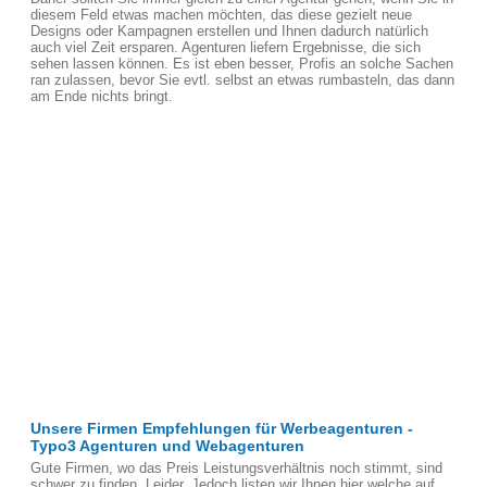
diesem Feld etwas machen möchten, das diese gezielt neue
Designs oder Kampagnen erstellen und Ihnen dadurch natürlich
auch viel Zeit ersparen. Agenturen liefern Ergebnisse, die sich
sehen lassen können. Es ist eben besser, Profis an solche Sachen
ran zulassen, bevor Sie evtl. selbst an etwas rumbasteln, das dann
am Ende nichts bringt.
Unsere Firmen Empfehlungen für Werbeagenturen -
Typo3 Agenturen und Webagenturen
Gute Firmen, wo das Preis Leistungsverhältnis noch stimmt, sind
schwer zu finden, Leider. Jedoch listen wir Ihnen hier welche auf,