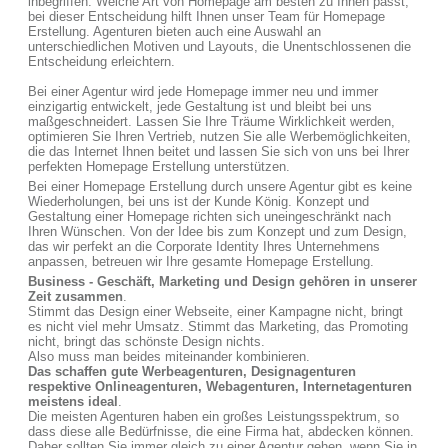
inbegriffen. Welche Art von Homepage am besten zu Ihnen passt,
bei dieser Entscheidung hilft Ihnen unser Team für Homepage
Erstellung. Agenturen bieten auch eine Auswahl an
unterschiedlichen Motiven und Layouts, die Unentschlossenen die
Entscheidung erleichtern.
Bei einer Agentur wird jede Homepage immer neu und immer
einzigartig entwickelt, jede Gestaltung ist und bleibt bei uns
maßgeschneidert. Lassen Sie Ihre Träume Wirklichkeit werden,
optimieren Sie Ihren Vertrieb, nutzen Sie alle Werbemöglichkeiten,
die das Internet Ihnen beitet und lassen Sie sich von uns bei Ihrer
perfekten Homepage Erstellung unterstützen.
Bei einer Homepage Erstellung durch unsere Agentur gibt es keine
Wiederholungen, bei uns ist der Kunde König. Konzept und
Gestaltung einer Homepage richten sich uneingeschränkt nach
Ihren Wünschen. Von der Idee bis zum Konzept und zum Design,
das wir perfekt an die Corporate Identity Ihres Unternehmens
anpassen, betreuen wir Ihre gesamte Homepage Erstellung.
Business - Geschäft, Marketing und Design gehören in unserer
Zeit zusammen
.
Stimmt das Design einer Webseite, einer Kampagne nicht, bringt
es nicht viel mehr Umsatz. Stimmt das Marketing, das Promoting
nicht, bringt das schönste Design nichts.
Also muss man beides miteinander kombinieren.
Das schaffen gute Werbeagenturen, Designagenturen
respektive Onlineagenturen, Webagenturen, Internetagenturen
meistens ideal
.
Die meisten Agenturen haben ein großes Leistungsspektrum, so
dass diese alle Bedürfnisse, die eine Firma hat, abdecken können.
Daher sollten Sie immer gleich zu einer Agentur gehen, wenn Sie in