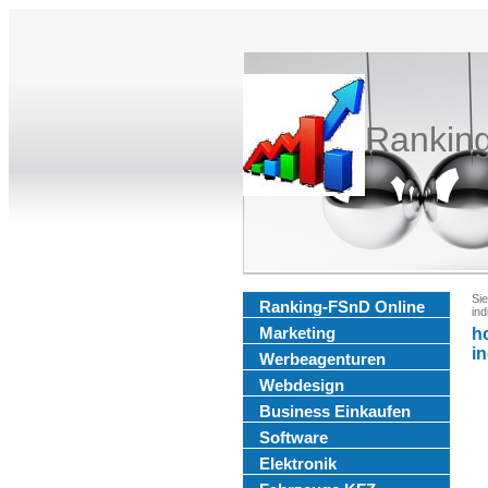
Rankin
Sie
Ranking-FSnD Online
ind
Marketing
h
i
Werbeagenturen
Webdesign
Business Einkaufen
Software
Elektronik