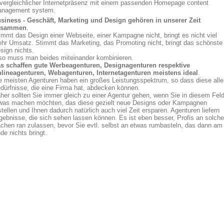
vergleichlicher Internetpräsenz mit einem passenden Homepage content
nagement system.
siness - Geschäft, Marketing und Design gehören in unserer Zeit
usammen
.
immt das Design einer Webseite, einer Kampagne nicht, bringt es nicht viel
hr Umsatz. Stimmt das Marketing, das Promoting nicht, bringt das schönste
sign nichts.
so muss man beides miteinander kombinieren.
s schaffen gute Werbeagenturen, Designagenturen respektive
lineagenturen, Webagenturen, Internetagenturen meistens ideal
.
e meisten Agenturen haben ein großes Leistungsspektrum, so dass diese alle
dürfnisse, die eine Firma hat, abdecken können.
her sollten Sie immer gleich zu einer Agentur gehen, wenn Sie in diesem Fel
was machen möchten, das diese gezielt neue Designs oder Kampagnen
stellen und Ihnen dadurch natürlich auch viel Zeit ersparen. Agenturen liefern
gebnisse, die sich sehen lassen können. Es ist eben besser, Profis an solche
chen ran zulassen, bevor Sie evtl. selbst an etwas rumbasteln, das dann am
de nichts bringt.