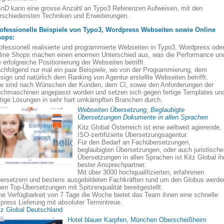
nD kann eine grosse Anzahl an Typo3 Referenzen Aufweisen, mit den
rschiedensten Techniken und Erweiterungen.
ofessionelle Beispiele von Typo3, Wordpress Webseiten sowie Online
ops:
ofessionell realisierte und programmierte Webseiten in Typo3, Wordpress ode
line Shops machen einen enormen Unterschied aus, was die Performance un
e erfolgreiche Positionierung der Webseiten betrifft.
chfolgend nur mal ein paar Beispiele, wo von der Programmierung, dem
sign und natürlich dem Ranking von Agentur erstellte Webseiten betrifft.
le sind nach Wünschen der Kunden, dem CI, sowie den Anforderungen der
chmaschinen angepasst worden und setzen sich gegen fertige Templates un
rtige Lösungen in sehr hart umkämpften Branchen durch.
Webseiten Übersetzung, Beglaubigte
Übersetzungen Dokumente in allen Sprachen
Kitz Global Österreich ist eine weltweit agierende,
ISO-zertifizierte Übersetzungsagentur.
Für den Bedarf an Fachübersetzungen,
beglaubigten Übersetzungen, oder auch juristisch
Übersetzungen in allen Sprachen ist Kitz Global ih
bester Ansprechpartner.
Mit über 3000 hochqualifizierten, erfahrenen
ersetzern und bestens ausgebildeten Fachkräften rund um den Globus werde
nen Top-Übersetzungen mit Spitzenqualität bereitgestellt.
ne Verfügbarkeit von 7 Tage die Woche bietet das Team ihnen eine schnelle
press Lieferung mit absoluter Termintreue.
tz Global Deutschland
Hotel blauer Karpfen, München Oberscheißheim