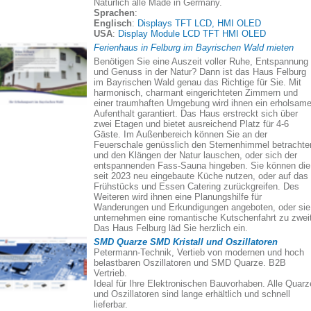
Natürlich alle Made in Germany.
Sprachen
:
Englisch
:
Displays TFT LCD, HMI OLED
USA
:
Display Module LCD TFT HMI OLED
Ferienhaus in Felburg im Bayrischen Wald mieten
Benötigen Sie eine Auszeit voller Ruhe, Entspannung
und Genuss in der Natur? Dann ist das Haus Felburg
im Bayrischen Wald genau das Richtige für Sie. Mit
harmonisch, charmant eingerichteten Zimmern und
einer traumhaften Umgebung wird ihnen ein erholsame
Aufenthalt garantiert. Das Haus erstreckt sich über
zwei Etagen und bietet ausreichend Platz für 4-6
Gäste. Im Außenbereich können Sie an der
Feuerschale genüsslich den Sternenhimmel betrachte
und den Klängen der Natur lauschen, oder sich der
entspannenden Fass-Sauna hingeben. Sie können die
seit 2023 neu eingebaute Küche nutzen, oder auf das
Frühstücks und Essen Catering zurückgreifen. Des
Weiteren wird ihnen eine Planungshilfe für
Wanderungen und Erkundigungen angeboten, oder sie
unternehmen eine romantische Kutschenfahrt zu zweit
Das Haus Felburg läd Sie herzlich ein.
SMD Quarze SMD Kristall und Oszillatoren
Petermann-Technik, Vertieb von modernen und hoch
belastbaren Oszillatoren und SMD Quarze. B2B
Vertrieb.
Ideal für Ihre Elektronischen Bauvorhaben. Alle Quarz
und Oszillatoren sind lange erhältlich und schnell
lieferbar.