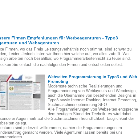
nsere Firmen Empfehlungen für Werbeagenturen - Typo3
genturen und Webagenturen
te Firmen, wo das Preis Leistungsverhältnis noch stimmt, sind schwer zu
nden, Leider. Jedoch listen wir Ihnen hier welche auf, wo alles zutrifft. Wo
sign arbeiten noch bezahlbar, wo Programmierarbeitennicht zu teuer sind.
ecken Sie einfach die nachfolgenden Firmen und entscheiden selbst.
Webseiten Programmierung in Typo3 und Web
Promoting
Modernste technische Realisierungen und
Programmierung von Weblayouts und Webdesign,
auch die Übernahme von bestehenden Designs in
Typo3 sowie Internet Ranking, Internet Promoting,
Suchmaschinenoptimierung SEO.
Alle Programmierungen von Webseiten entsprech
dem heutigen Stand der Technik, es wird dabei
sonderer Augenmerk auf die Suchmaschinen freundlichkeit, tauglichkeit der
bseiten gelegt.
enturen sind jederzeit willkommen, da hier die Programmierungen im
ndenauftrag gemacht werden. Viele Agenturen lassen bereits bei uns
ogrammieren.