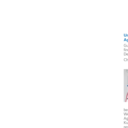
U
A
Gu
fi
De
Ch
be
We
Ag
Ku
pr