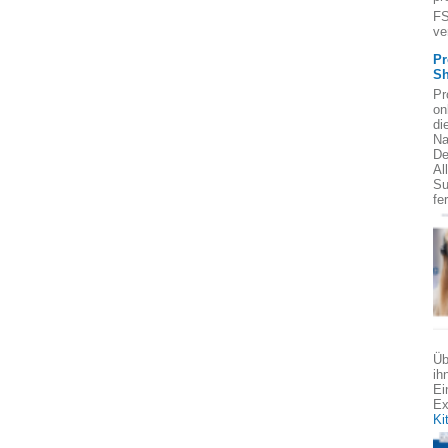
FS
ve
Pr
Sh
Pr
on
di
Na
De
Al
Su
fe
Üb
ih
Ei
Ex
Ki