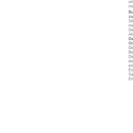
un
ma
Bu
z
St
me
De
Al
Da
On
Di
Be
Da
et
er
Er
Sa
En