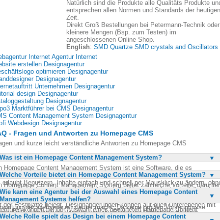
Natürlich sind die Produkte alle Qualitäts Produkte un
entsprechen allen Normen und Standards der heutige
Zeit.
Direkt Groß Bestellungen bei Petermann-Technik oder
kleinere Mengen (Bsp. zum Testen) im
angeschlossenen Online Shop.
English
:
SMD Quartze SMD crystals and Oscillators
bagentur Internet Agentur Internet
bsite erstellen Designagentur
schäftslogo optimieren Designagentur
anddesigner Designagentur
ternetauftritt Unternehmen Designagentur
itorial design Designagentur
taloggestaltung Designagentur
po3 Marktführer bei CMS Designagentur
S Content Management System Designagentur
ofi Webdesign Designagentur
AQ - Fragen und Antworten zu Homepage CMS
agen und kurze leicht verständliche Antworten zu Homepage CMS
Was ist ein Homepage Content Management System?
n Homepage Content Management System ist eine Software, die es
Welche Vorteile bietet ein Homepage Content Management System?
möglicht, Webseiten individuell zu gestalten, zu warten und zu aktualisieren.
 erlaubt Benutzern, Inhalte einfach und schnell per Mausklick zu ändern, ohn
n Homepage Content Management System bietet zahlreiche Vorteile, darunter
ss große Vorkenntnisse erforderlich sind. Die Nutzung erfordert lediglich eine
Wie kann eine Agentur bei der Auswahl eines Homepage Content
e einfache und schnelle Aktualisierung von Webinhalten. Es ermöglicht
ternetzugang, und da keine Downloads notwendig sind, wird kein Speicherplat
Management Systems helfen?
signänderungen auf allen Unterebenen mit nur einem Klick, was die
f der Festplatte belegt. Designänderungen können auf allen Unterebenen mit
rwaltung der Webseite effizienter macht. Da keine großen Vorkenntnisse
enturen können bei der Auswahl eines geeigneten Homepage Content
nem Klick durchgeführt werden, was die Pflege der Webseite erheblich
forderlich sind, können auch Laien problemlos damit arbeiten. Zudem spart
Welche Rolle spielt das Design bei einem Homepage Content
nagement Systems wertvolle Unterstützung bieten. Sie beraten bei der
reinfacht. Ein solches System ist ideal für die Öffentlichkeitsarbeit und zur