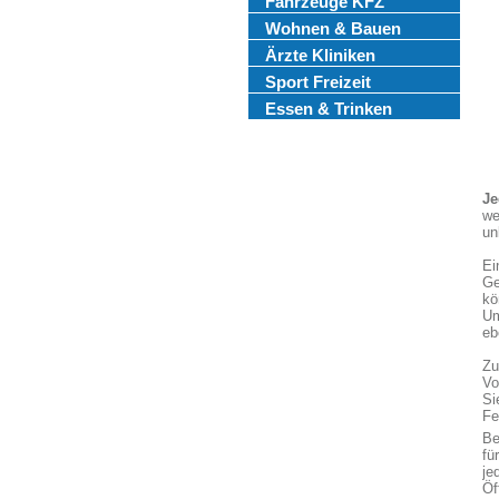
Fahrzeuge KFZ
Wohnen & Bauen
Ärzte Kliniken
Sport Freizeit
Essen & Trinken
Je
we
un
Ei
Ge
kö
Um
eb
Zu
Vo
Si
Fe
Be
fü
je
Öf