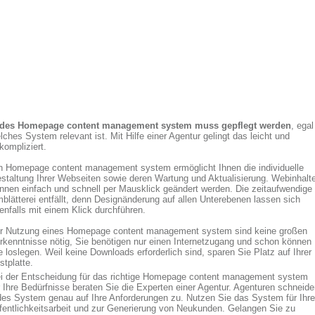
des Homepage content management system muss gepflegt werden
, egal
lches System relevant ist. Mit Hilfe einer Agentur gelingt das leicht und
kompliziert.
n Homepage content management system ermöglicht Ihnen die individuelle
staltung Ihrer Webseiten sowie deren Wartung und Aktualisierung. Webinhalt
nnen einfach und schnell per Mausklick geändert werden. Die zeitaufwendige
blätterei entfällt, denn Designänderung auf allen Unterebenen lassen sich
enfalls mit einem Klick durchführen.
r Nutzung eines Homepage content management system sind keine großen
rkenntnisse nötig, Sie benötigen nur einen Internetzugang und schon können
e loslegen. Weil keine Downloads erforderlich sind, sparen Sie Platz auf Ihrer
stplatte.
i der Entscheidung für das richtige Homepage content management system
r Ihre Bedürfnisse beraten Sie die Experten einer Agentur. Agenturen schneid
des System genau auf Ihre Anforderungen zu. Nutzen Sie das System für Ihre
fentlichkeitsarbeit und zur Generierung von Neukunden. Gelangen Sie zu