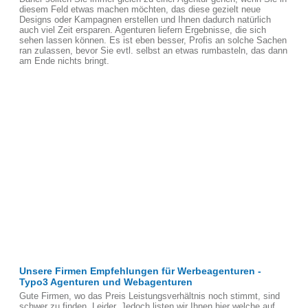
diesem Feld etwas machen möchten, das diese gezielt neue
Designs oder Kampagnen erstellen und Ihnen dadurch natürlich
auch viel Zeit ersparen. Agenturen liefern Ergebnisse, die sich
sehen lassen können. Es ist eben besser, Profis an solche Sachen
ran zulassen, bevor Sie evtl. selbst an etwas rumbasteln, das dann
am Ende nichts bringt.
Unsere Firmen Empfehlungen für Werbeagenturen -
Typo3 Agenturen und Webagenturen
Gute Firmen, wo das Preis Leistungsverhältnis noch stimmt, sind
schwer zu finden, Leider. Jedoch listen wir Ihnen hier welche auf,