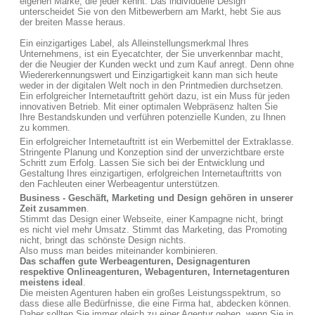
eigenen Marke, die jeder kennt. Das individuelle Design
unterscheidet Sie von den Mitbewerbern am Markt, hebt Sie aus
der breiten Masse heraus.
Ein einzigartiges Label, als Alleinstellungsmerkmal Ihres
Unternehmens, ist ein Eyecatchter, der Sie unverkennbar macht,
der die Neugier der Kunden weckt und zum Kauf anregt. Denn ohne
Wiedererkennungswert und Einzigartigkeit kann man sich heute
weder in der digitalen Welt noch in den Printmedien durchsetzen.
Ein erfolgreicher Internetauftritt gehört dazu, ist ein Muss für jeden
innovativen Betrieb. Mit einer optimalen Webpräsenz halten Sie
Ihre Bestandskunden und verführen potenzielle Kunden, zu Ihnen
zu kommen.
Ein erfolgreicher Internetauftritt ist ein Werbemittel der Extraklasse.
Stringente Planung und Konzeption sind der unverzichtbare erste
Schritt zum Erfolg. Lassen Sie sich bei der Entwicklung und
Gestaltung Ihres einzigartigen, erfolgreichen Internetauftritts von
den Fachleuten einer Werbeagentur unterstützen.
Business - Geschäft, Marketing und Design gehören in unserer
Zeit zusammen
.
Stimmt das Design einer Webseite, einer Kampagne nicht, bringt
es nicht viel mehr Umsatz. Stimmt das Marketing, das Promoting
nicht, bringt das schönste Design nichts.
Also muss man beides miteinander kombinieren.
Das schaffen gute Werbeagenturen, Designagenturen
respektive Onlineagenturen, Webagenturen, Internetagenturen
meistens ideal
.
Die meisten Agenturen haben ein großes Leistungsspektrum, so
dass diese alle Bedürfnisse, die eine Firma hat, abdecken können.
Daher sollten Sie immer gleich zu einer Agentur gehen, wenn Sie in