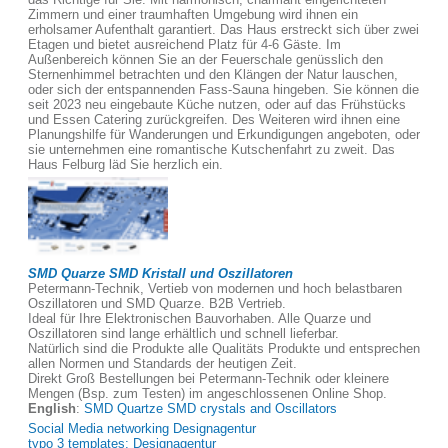
Zimmern und einer traumhaften Umgebung wird ihnen ein
erholsamer Aufenthalt garantiert. Das Haus erstreckt sich über zwei
Etagen und bietet ausreichend Platz für 4-6 Gäste. Im
Außenbereich können Sie an der Feuerschale genüsslich den
Sternenhimmel betrachten und den Klängen der Natur lauschen,
oder sich der entspannenden Fass-Sauna hingeben. Sie können die
seit 2023 neu eingebaute Küche nutzen, oder auf das Frühstücks
und Essen Catering zurückgreifen. Des Weiteren wird ihnen eine
Planungshilfe für Wanderungen und Erkundigungen angeboten, oder
sie unternehmen eine romantische Kutschenfahrt zu zweit. Das
Haus Felburg läd Sie herzlich ein.
SMD Quarze SMD Kristall und Oszillatoren
Petermann-Technik, Vertieb von modernen und hoch belastbaren
Oszillatoren und SMD Quarze. B2B Vertrieb.
Ideal für Ihre Elektronischen Bauvorhaben. Alle Quarze und
Oszillatoren sind lange erhältlich und schnell lieferbar.
Natürlich sind die Produkte alle Qualitäts Produkte und entsprechen
allen Normen und Standards der heutigen Zeit.
Direkt Groß Bestellungen bei Petermann-Technik oder kleinere
Mengen (Bsp. zum Testen) im angeschlossenen Online Shop.
English
:
SMD Quartze SMD crystals and Oscillators
Social Media networking Designagentur
typo 3 templates; Designagentur