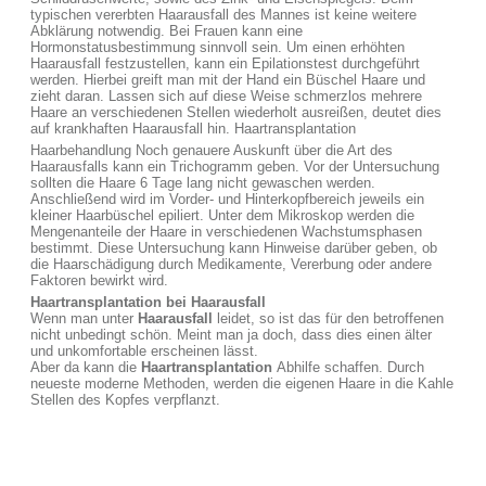
typischen vererbten Haarausfall des Mannes ist keine weitere
Abklärung notwendig. Bei Frauen kann eine
Hormonstatusbestimmung sinnvoll sein. Um einen erhöhten
Haarausfall festzustellen, kann ein Epilationstest durchgeführt
werden. Hierbei greift man mit der Hand ein Büschel Haare und
zieht daran. Lassen sich auf diese Weise schmerzlos mehrere
Haare an verschiedenen Stellen wiederholt ausreißen, deutet dies
auf krankhaften Haarausfall hin. Haartransplantation
Haarbehandlung Noch genauere Auskunft über die Art des
Haarausfalls kann ein Trichogramm geben. Vor der Untersuchung
sollten die Haare 6 Tage lang nicht gewaschen werden.
Anschließend wird im Vorder- und Hinterkopfbereich jeweils ein
kleiner Haarbüschel epiliert. Unter dem Mikroskop werden die
Mengenanteile der Haare in verschiedenen Wachstumsphasen
bestimmt. Diese Untersuchung kann Hinweise darüber geben, ob
die Haarschädigung durch Medikamente, Vererbung oder andere
Faktoren bewirkt wird.
Haartransplantation bei Haarausfall
Wenn man unter
Haarausfall
leidet, so ist das für den betroffenen
nicht unbedingt schön. Meint man ja doch, dass dies einen älter
und unkomfortable erscheinen lässt.
Aber da kann die
Haartransplantation
Abhilfe schaffen. Durch
neueste moderne Methoden, werden die eigenen Haare in die Kahle
Stellen des Kopfes verpflanzt.