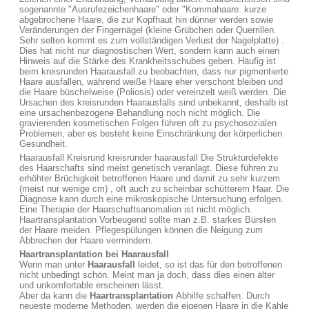
sogenannte "Ausrufezeichenhaare" oder "Kommahaare: kurze
abgebrochene Haare, die zur Kopfhaut hin dünner werden sowie
Veränderungen der Fingernägel (kleine Grübchen oder Querrillen.
Sehr selten kommt es zum vollständigen Verlust der Nagelplatte) .
Dies hat nicht nur diagnostischen Wert, sondern kann auch einen
Hinweis auf die Stärke des Krankheitsschubes geben. Häufig ist
beim kreisrunden Haarausfall zu beobachten, dass nur pigmentierte
Haare ausfallen, während weiße Haare eher verschont bleiben und
die Haare büschelweise (Poliosis) oder vereinzelt weiß werden. Die
Ursachen des kreisrunden Haarausfalls sind unbekannt, deshalb ist
eine ursachenbezogene Behandlung noch nicht möglich. Die
gravierenden kosmetischen Folgen führen oft zu psychosozialen
Problemen, aber es besteht keine Einschränkung der körperlichen
Gesundheit.
Haarausfall Kreisrund kreisrunder haarausfall Die Strukturdefekte
des Haarschafts sind meist genetisch veranlagt. Diese führen zu
erhöhter Brüchigkeit betroffenen Haare und damit zu sehr kurzem
(meist nur wenige cm) , oft auch zu scheinbar schütterem Haar. Die
Diagnose kann durch eine mikroskopische Untersuchung erfolgen.
Eine Therapie der Haarschaftsanomalien ist nicht möglich.
Haartransplantation Vorbeugend sollte man z.B. starkes Bürsten
der Haare meiden. Pflegespülungen können die Neigung zum
Abbrechen der Haare vermindern.
Haartransplantation bei Haarausfall
Wenn man unter
Haarausfall
leidet, so ist das für den betroffenen
nicht unbedingt schön. Meint man ja doch, dass dies einen älter
und unkomfortable erscheinen lässt.
Aber da kann die
Haartransplantation
Abhilfe schaffen. Durch
neueste moderne Methoden, werden die eigenen Haare in die Kahle