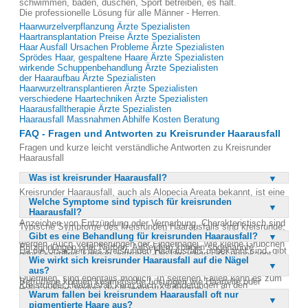
schwimmen, baden, duschen, Sport betreiben, es hält.
Die professionelle Lösung für alle Männer - Herren.
Haarwurzelverpflanzung Ärzte Spezialisten
Haartransplantation Preise Ärzte Spezialisten
Haar Ausfall Ursachen Probleme Ärzte Spezialisten
Sprödes Haar, gespaltene Haare Ärzte Spezialisten
wirkende Schuppenbehandlung Ärzte Spezialisten
der Haaraufbau Ärzte Spezialisten
Haarwurzeltransplantieren Ärzte Spezialisten
verschiedene Haartechniken Ärzte Spezialisten
Haarausfalltherapie Ärzte Spezialisten
Haarausfall Massnahmen Abhilfe Kosten Beratung
FAQ - Fragen und Antworten zu Kreisrunder Haarausfall
Fragen und kurze leicht verständliche Antworten zu Kreisrunder
Haarausfall
Was ist kreisrunder Haarausfall?
Kreisrunder Haarausfall, auch als Alopecia Areata bekannt, ist eine
Welche Symptome sind typisch für kreisrunden
Erkrankung, bei der sich am Kopf eine oder mehrere kreisrunde,
Haarausfall?
haarlose Stellen bilden. Diese Stellen entstehen meist ohne
Anzeichen von Entzündung oder Vernarbung. Charakteristisch sind
Typische Symptome des kreisrunden Haarausfalls sind kreisrunde,
sogenannte 'Ausrufezeichenhaare', die zur Kopfhaut hin dünner
Gibt es eine Behandlung für kreisrunden Haarausfall?
haarlose Stellen auf der Kopfhaut. Diese Stellen sind meist frei von
werden. Auch Veränderungen der Fingernägel, wie kleine Grübchen
Entzündungen oder Narben. Außerdem können sogenannte
Da die Ursachen des kreisrunden Haarausfalls unbekannt sind, gibt
oder Querrillen, können auftreten. Die Ursachen sind unbekannt,
'Ausrufezeichenhaare' auftreten, die zur Kopfhaut hin dünner
Wie wirkt sich kreisrunder Haarausfall auf die Nägel
es derzeit keine ursachenbezogene Behandlung. Die Erkrankung
was eine gezielte Behandlung erschwert.
werden. Veränderungen an den Fingernägeln, wie Grübchen oder
aus?
hat jedoch keine Auswirkungen auf die körperliche Gesundheit.
Querrillen, sind ebenfalls möglich. In seltenen Fällen kann es zum
Betroffene können kosmetische Lösungen wie Haarteile oder
Kreisrunder Haarausfall kann auch Veränderungen an den
vollständigen Verlust der Nagelplatte kommen.
Toupets in Betracht ziehen. Diese können helfen, die
Warum fallen bei kreisrundem Haarausfall oft nur
Fingernägeln verursachen. Typische Anzeichen sind kleine
psychologischen Auswirkungen des Haarausfalls zu mildern. Eine
pigmentierte Haare aus?
Grübchen oder Querrillen auf den Nägeln. In sehr seltenen Fällen