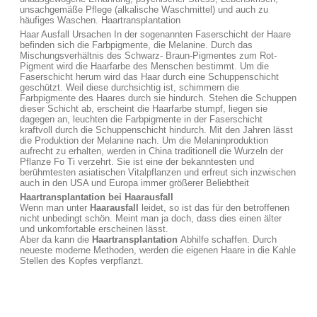
unsachgemäße Pflege (alkalische Waschmittel) und auch zu
häufiges Waschen. Haartransplantation
Haar Ausfall Ursachen In der sogenannten Faserschicht der Haare
befinden sich die Farbpigmente, die Melanine. Durch das
Mischungsverhältnis des Schwarz- Braun-Pigmentes zum Rot-
Pigment wird die Haarfarbe des Menschen bestimmt. Um die
Faserschicht herum wird das Haar durch eine Schuppenschicht
geschützt. Weil diese durchsichtig ist, schimmern die
Farbpigmente des Haares durch sie hindurch. Stehen die Schuppen
dieser Schicht ab, erscheint die Haarfarbe stumpf, liegen sie
dagegen an, leuchten die Farbpigmente in der Faserschicht
kraftvoll durch die Schuppenschicht hindurch. Mit den Jahren lässt
die Produktion der Melanine nach. Um die Melaninproduktion
aufrecht zu erhalten, werden in China traditionell die Wurzeln der
Pflanze Fo Ti verzehrt. Sie ist eine der bekanntesten und
berühmtesten asiatischen Vitalpflanzen und erfreut sich inzwischen
auch in den USA und Europa immer größerer Beliebtheit
Haartransplantation bei Haarausfall
Wenn man unter
Haarausfall
leidet, so ist das für den betroffenen
nicht unbedingt schön. Meint man ja doch, dass dies einen älter
und unkomfortable erscheinen lässt.
Aber da kann die
Haartransplantation
Abhilfe schaffen. Durch
neueste moderne Methoden, werden die eigenen Haare in die Kahle
Stellen des Kopfes verpflanzt.