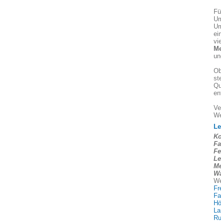
Fü
Um
Um
ei
vi
Me
un
Ob
st
Qu
en
Ve
We
Le
Ko
Fa
Fe
Le
Me
Wa
We
Fr
Fa
Hö
La
Ru