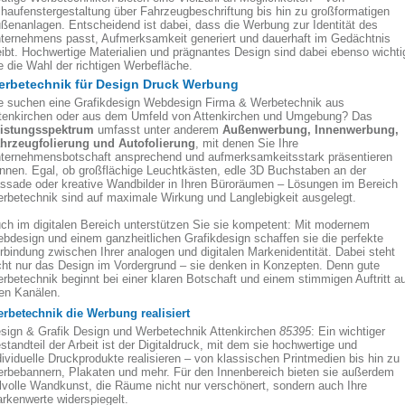
haufenstergestaltung über Fahrzeugbeschriftung bis hin zu großformatigen
ßenanlagen. Entscheidend ist dabei, dass die Werbung zur Identität des
ternehmens passt, Aufmerksamkeit generiert und dauerhaft im Gedächtnis
eibt. Hochwertige Materialien und prägnantes Design sind dabei ebenso wichti
e die Wahl der richtigen Werbefläche.
erbetechnik für Design Druck Werbung
e suchen eine Grafikdesign Webdesign Firma & Werbetechnik aus
tenkirchen oder aus dem Umfeld von Attenkirchen und Umgebung? Das
istungsspektrum
umfasst unter anderem
Außenwerbung, Innenwerbung,
hrzeugfolierung und Autofolierung
, mit denen Sie Ihre
ternehmensbotschaft ansprechend und aufmerksamkeitsstark präsentieren
nnen. Egal, ob großflächige Leuchtkästen, edle 3D Buchstaben an der
ssade oder kreative Wandbilder in Ihren Büroräumen – Lösungen im Bereich
rbetechnik sind auf maximale Wirkung und Langlebigkeit ausgelegt.
ch im digitalen Bereich unterstützen Sie sie kompetent: Mit modernem
bdesign und einem ganzheitlichen Grafikdesign schaffen sie die perfekte
rbindung zwischen Ihrer analogen und digitalen Markenidentität. Dabei steht
cht nur das Design im Vordergrund – sie denken in Konzepten. Denn gute
rbetechnik beginnt bei einer klaren Botschaft und einem stimmigen Auftritt a
len Kanälen.
rbetechnik die Werbung realisiert
sign & Grafik Design und Werbetechnik Attenkirchen
85395
: Ein wichtiger
standteil der Arbeit ist der Digitaldruck, mit dem sie hochwertige und
dividuelle Druckprodukte realisieren – von klassischen Printmedien bis hin zu
rbebannern, Plakaten und mehr. Für den Innenbereich bieten sie außerdem
ilvolle Wandkunst, die Räume nicht nur verschönert, sondern auch Ihre
rkenwerte widerspiegelt.