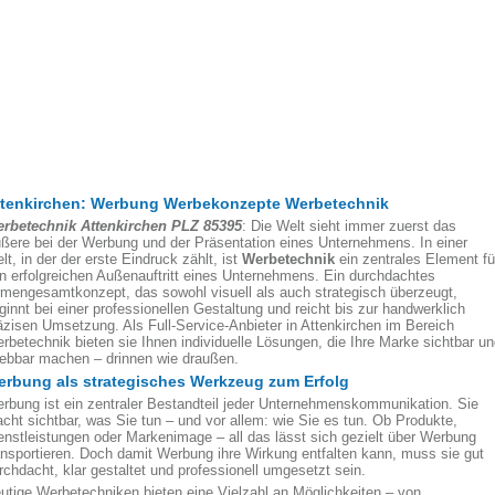
ttenkirchen: Werbung Werbekonzepte Werbetechnik
rbetechnik Attenkirchen PLZ 85395
: Die Welt sieht immer zuerst das
ßere bei der Werbung und der Präsentation eines Unternehmens. In einer
lt, in der der erste Eindruck zählt, ist
Werbetechnik
ein zentrales Element fü
n erfolgreichen Außenauftritt eines Unternehmens. Ein durchdachtes
rmengesamtkonzept, das sowohl visuell als auch strategisch überzeugt,
ginnt bei einer professionellen Gestaltung und reicht bis zur handwerklich
äzisen Umsetzung. Als Full-Service-Anbieter in Attenkirchen im Bereich
rbetechnik bieten sie Ihnen individuelle Lösungen, die Ihre Marke sichtbar u
lebbar machen – drinnen wie draußen.
rbung als strategisches Werkzeug zum Erfolg
rbung ist ein zentraler Bestandteil jeder Unternehmenskommunikation. Sie
cht sichtbar, was Sie tun – und vor allem: wie Sie es tun. Ob Produkte,
enstleistungen oder Markenimage – all das lässt sich gezielt über Werbung
ansportieren. Doch damit Werbung ihre Wirkung entfalten kann, muss sie gut
rchdacht, klar gestaltet und professionell umgesetzt sein.
utige Werbetechniken bieten eine Vielzahl an Möglichkeiten – von