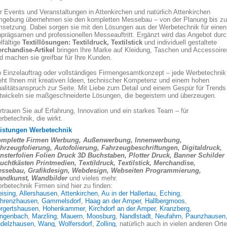
r Events und Veranstaltungen in Attenkirchen und natürlich Attenkirchen
gebung übernehmen sie den kompletten Messebau – von der Planung bis zu
setzung. Dabei sorgen sie mit den Lösungen aus der Werbetechnik für einen
nprägsamen und professionellen Messeauftritt. Ergänzt wird das Angebot durc
elfältige
Textillösungen: Textildruck, Textilstick
und individuell gestaltete
rchandise-Artikel
bringen Ihre Marke auf Kleidung, Taschen und Accessoire
d machen sie greifbar für Ihre Kunden.
 Einzelauftrag oder vollständiges Firmengesamtkonzept – jede Werbetechnik
eht Ihnen mit kreativen Ideen, technischer Kompetenz und einem hohen
alitätsanspruch zur Seite. Mit Liebe zum Detail und einem Gespür für Trends
twickeln sie maßgeschneiderte Lösungen, die begeistern und überzeugen.
rtrauen Sie auf Erfahrung, Innovation und ein starkes Team – für
rbetechnik, die wirkt.
istungen Werbetechnik
mplette Firmen Werbung, Außenwerbung, Innenwerbung,
hrzeugfolierung, Autofolierung, Fahrzeugbeschriftungen, Digitaldruck,
nsterfolien Folien Druck 3D Buchstaben, Plotter Druck, Banner Schilder
uchtkästen Printmedien, Textildruck, Textilstick, Merchandise,
ssebau, Grafikdesign, Webdesign, Webseiten Programmierung,
ndkunst, Wandbilder
und vieles mehr.
rbetechnik Firmen sind hier zu finden:
eising
,
Allershausen
,
Attenkirchen
,
Au in der Hallertau
,
Eching
,
hrenzhausen
,
Gammelsdorf
,
Haag an der Amper
,
Hallbergmoos
,
rgertshausen
,
Hohenkammer
,
Kirchdorf an der Amper
,
Kranzberg
,
ngenbach
,
Marzling
,
Mauern
,
Moosburg
,
Nandlstadt
,
Neufahrn
,
Paunzhausen
delzhausen
,
Wang
,
Wolfersdorf
,
Zolling
, natürlich auch in vielen anderen Ort