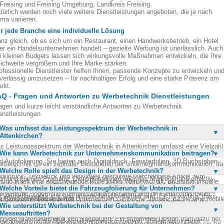
 Freising und Freising Umgebung, Landkreis Freising.
türlich werden noch viele weitere Dienstleistungen angeboten, die je nach
rma variieren.
r jede Branche eine individuelle Lösung
nz gleich, ob es sich um ein Restaurant, einen Handwerksbetrieb, ein Hotel
er ein Handelsunternehmen handelt – gezielte Werbung ist unerlässlich. Auch
i kleinen Budgets lassen sich wirkungsvolle Maßnahmen entwickeln, die Ihre
ichweite vergrößern und Ihre Marke stärken.
ofessionelle Dienstleister helfen Ihnen, passende Konzepte zu entwickeln un
verlässig umzusetzen – für nachhaltigen Erfolg und eine starke Präsenz am
rkt.
Q - Fragen und Antworten zu Werbetechnik Dienstleistungen
agen und kurze leicht verständliche Antworten zu Werbetechnik
enstleistungen
Was umfasst das Leistungsspektrum der Werbetechnik in
Attenkirchen?
s Leistungsspektrum der Werbetechnik in Attenkirchen umfasst eine Vielzahl
Wie kann Werbetechnik zur Unternehmenskommunikation beitragen?
n Dienstleistungen, darunter Außenwerbung, Innenwerbung, Fahrzeugfolierun
d Autofolierung. Sie bieten auch Digitaldruck, Fensterfolien, 3D Buchstaben,
rbetechnik ist ein zentraler Bestandteil der Unternehmenskommunikation, da
otter Druck, Banner, Schilder und Leuchtkästen an. Zusätzlich gehören
Welche Rolle spielt das Design in der Werbetechnik?
e sichtbar macht, was ein Unternehmen tut und wie es dies tut. Durch gezielte
xtildruck, Textilstick und individuell gestaltete Merchandise-Artikel zum
rbung können Produkte, Dienstleistungen oder das Markenimage effektiv
sign spielt eine entscheidende Rolle in der Werbetechnik, da es die visuelle
gebot. Auch im Bereich Messebau sind sie aktiv, von der Planung bis zur
ansportiert werden. Eine gut durchdachte und klar gestaltete Werbung entfaltet
Welche Vorteile bietet die Fahrzeugfolierung für Unternehmen?
entität eines Unternehmens prägt. Ein durchdachtes Design sorgt dafür, dass
setzung. Diese umfassenden Leistungen gewährleisten einen starken und
re Wirkung, indem sie Aufmerksamkeit generiert und im Gedächtnis bleibt.
e Werbebotschaft klar und ansprechend vermittelt wird. Es ist wichtig, dass
nprägsamen Markenauftritt.
e Fahrzeugfolierung bietet Unternehmen zahlreiche Vorteile, da sie eine mobil
chwertige Materialien und prägnantes Design sind entscheidend, um die
s Design zur Unternehmensidentität passt und die gewünschte
Wie unterstützt Werbetechnik bei der Gestaltung von
rbefläche schafft, die täglich von vielen Menschen gesehen wird. Sie
entität des Unternehmens zu unterstreichen. So trägt Werbetechnik
fmerksamkeit erzeugt. Dabei sind sowohl die Wahl der Farben und Formen al
Messeauftritten?
möglicht es, die Unternehmensbotschaft auf ansprechende Weise zu
ßgeblich zur Stärkung der Unternehmenskommunikation bei.
ch die Materialauswahl von Bedeutung. Ein stimmiges Design trägt dazu bei,
äsentieren und die Markenbekanntheit zu steigern. Zudem schützt die
rbetechnik unterstützt bei der Gestaltung von Messeauftritten, indem sie für