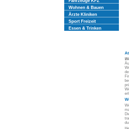
Fahrzeuge KFZ
Wohnen & Bauen
Ärzte Kliniken
Sport Freizeit
Essen & Trinken
A
We
Äu
We
de
Fi
be
pr
We
er
We
We
ma
Di
tr
du
He