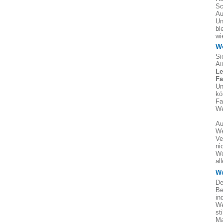
Sc
Au
Un
bl
wi
W
Si
At
Le
Fa
Un
kö
Fa
We
Au
We
Ve
ni
We
al
We
De
Be
in
We
st
Ma