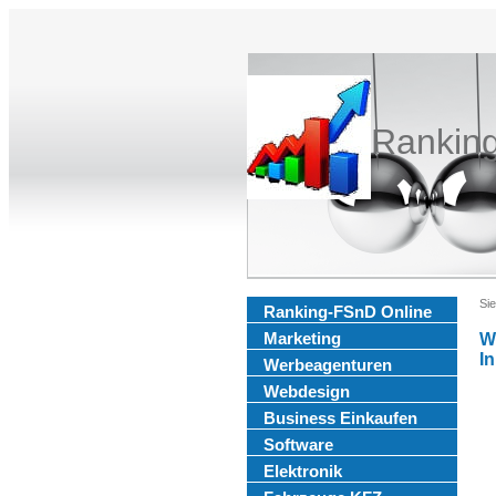
Rankin
Sie
Ranking-FSnD Online
Marketing
W
I
Werbeagenturen
Webdesign
Business Einkaufen
Software
Elektronik