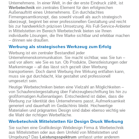
Unternehmens. In einer Welt, in der der erste Eindruck zählt, ist
Werbetechnik
ein zentrales Element für den erfolgreichen
Außenauftritt eines Unternehmens. Ein durchdachtes
Firmengesamtkonzept, das sowohl visuell als auch strategisch
überzeugt, beginnt bei einer professionellen Gestaltung und reicht
bis zur handwerklich präzisen Umsetzung. Als Full-Service-Anbieter
in Mittelstetten im Bereich Werbetechnik bieten sie Ihnen
individuelle Lösungen, die Ihre Marke sichtbar und erlebbar machen
– drinnen wie draußen.
Werbung als strategisches Werkzeug zum Erfolg
Werbung ist ein zentraler Bestandteil jeder
Unternehmenskommunikation. Sie macht sichtbar, was Sie tun –
und vor allem: wie Sie es tun. Ob Produkte, Dienstleistungen oder
Markenimage – all das lässt sich gezielt über Werbung
transportieren. Doch damit Werbung ihre Wirkung entfalten kann,
muss sie gut durchdacht, klar gestaltet und professionell
umgesetzt sein.
Heutige Werbetechniken bieten eine Vielzahl an Möglichkeiten –
von Schaufenstergestaltung über Fahrzeugbeschriftung bis hin zu
großformatigen Außenanlagen. Entscheidend ist dabei, dass die
Werbung zur Identität des Unternehmens passt, Aufmerksamkeit
generiert und dauerhaft im Gedächtnis bleibt. Hochwertige
Materialien und prägnantes Design sind dabei ebenso wichtig wie
die Wahl der richtigen Werbefläche.
Werbetechnik Mittelstetten für Design Druck Werbung
Sie suchen eine Grafikdesign Webdesign Firma & Werbetechnik
aus Mittelstetten oder aus dem Umfeld von Mittelstetten und
Umgebung? Das
Leistungsspektrum
umfasst unter anderem