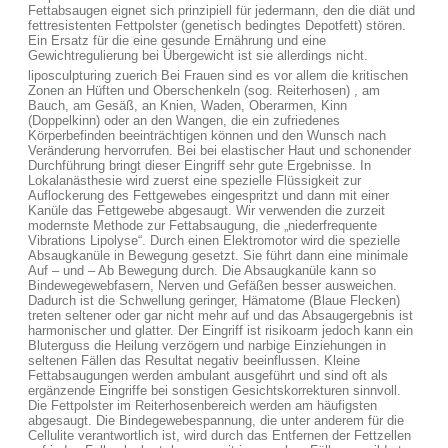
Fettabsaugen eignet sich prinzipiell für jedermann, den die diät und
fettresistenten Fettpolster (genetisch bedingtes Depotfett) stören.
Ein Ersatz für die eine gesunde Ernährung und eine
Gewichtregulierung bei Übergewicht ist sie allerdings nicht.
liposculpturing zuerich Bei Frauen sind es vor allem die kritischen
Zonen an Hüften und Oberschenkeln (sog. Reiterhosen) , am
Bauch, am Gesäß, an Knien, Waden, Oberarmen, Kinn
(Doppelkinn) oder an den Wangen, die ein zufriedenes
Körperbefinden beeinträchtigen können und den Wunsch nach
Veränderung hervorrufen. Bei bei elastischer Haut und schonender
Durchführung bringt dieser Eingriff sehr gute Ergebnisse. In
Lokalanästhesie wird zuerst eine spezielle Flüssigkeit zur
Auflockerung des Fettgewebes eingespritzt und dann mit einer
Kanüle das Fettgewebe abgesaugt. Wir verwenden die zurzeit
modernste Methode zur Fettabsaugung, die „niederfrequente
Vibrations Lipolyse“. Durch einen Elektromotor wird die spezielle
Absaugkanüle in Bewegung gesetzt. Sie führt dann eine minimale
Auf – und – Ab Bewegung durch. Die Absaugkanüle kann so
Bindewegewebfasern, Nerven und Gefäßen besser ausweichen.
Dadurch ist die Schwellung geringer, Hämatome (Blaue Flecken)
treten seltener oder gar nicht mehr auf und das Absaugergebnis ist
harmonischer und glatter. Der Eingriff ist risikoarm jedoch kann ein
Bluterguss die Heilung verzögern und narbige Einziehungen in
seltenen Fällen das Resultat negativ beeinflussen. Kleine
Fettabsaugungen werden ambulant ausgeführt und sind oft als
ergänzende Eingriffe bei sonstigen Gesichtskorrekturen sinnvoll.
Die Fettpolster im Reiterhosenbereich werden am häufigsten
abgesaugt. Die Bindegewebespannung, die unter anderem für die
Cellulite verantwortlich ist, wird durch das Entfernen der Fettzellen