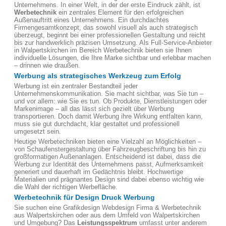
Unternehmens. In einer Welt, in der der erste Eindruck zählt, ist
Werbetechnik
ein zentrales Element für den erfolgreichen
Außenauftritt eines Unternehmens. Ein durchdachtes
Firmengesamtkonzept, das sowohl visuell als auch strategisch
überzeugt, beginnt bei einer professionellen Gestaltung und reicht
bis zur handwerklich präzisen Umsetzung. Als Full-Service-Anbieter
in Walpertskirchen im Bereich Werbetechnik bieten sie Ihnen
individuelle Lösungen, die Ihre Marke sichtbar und erlebbar machen
– drinnen wie draußen.
Werbung als strategisches Werkzeug zum Erfolg
Werbung ist ein zentraler Bestandteil jeder
Unternehmenskommunikation. Sie macht sichtbar, was Sie tun –
und vor allem: wie Sie es tun. Ob Produkte, Dienstleistungen oder
Markenimage – all das lässt sich gezielt über Werbung
transportieren. Doch damit Werbung ihre Wirkung entfalten kann,
muss sie gut durchdacht, klar gestaltet und professionell
umgesetzt sein.
Heutige Werbetechniken bieten eine Vielzahl an Möglichkeiten –
von Schaufenstergestaltung über Fahrzeugbeschriftung bis hin zu
großformatigen Außenanlagen. Entscheidend ist dabei, dass die
Werbung zur Identität des Unternehmens passt, Aufmerksamkeit
generiert und dauerhaft im Gedächtnis bleibt. Hochwertige
Materialien und prägnantes Design sind dabei ebenso wichtig wie
die Wahl der richtigen Werbefläche.
Werbetechnik für Design Druck Werbung
Sie suchen eine Grafikdesign Webdesign Firma & Werbetechnik
aus Walpertskirchen oder aus dem Umfeld von Walpertskirchen
und Umgebung? Das
Leistungsspektrum
umfasst unter anderem