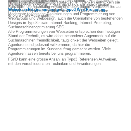
langfristigen Erfolg des Unternehmens sichern. Professionelle
technischer Kompetenz und strategischem Denken entwickeln sie
Werbetechnik sorgt dafür, dass die Marke auf allen Kanälen
Konzepte, die nachhaltig wirken und überzeugen. Vertrauen Sie auf
konsistent und überzeugend auftritt.
Webseiten Programmierung in Typo3 Web Promoting
FSnD Ranking für eine starke Präsenz am Markt und einen
Modernste technische Realisierungen und Programmierung von
erfolgreichen Außenauftritt.
Weblayouts und Webdesign, auch die Übernahme von bestehenden
Designs in Typo3 sowie Internet Ranking, Internet Promoting,
Suchmaschinenoptimierung SEO.
Alle Programmierungen von Webseiten entsprechen dem heutigen
Stand der Technik, es wird dabei besonderer Augenmerk auf die
Suchmaschinen freundlichkeit, tauglichkeit der Webseiten gelegt.
Agenturen sind jederzeit willkommen, da hier die
Programmierungen im Kundenauftrag gemacht werden. Viele
Agenturen lassen bereits bei uns programmieren.
FSnD kann eine grosse Anzahl an Typo3 Referenzen Aufweisen,
mit den verschiedensten Techniken und Erweiterungen.