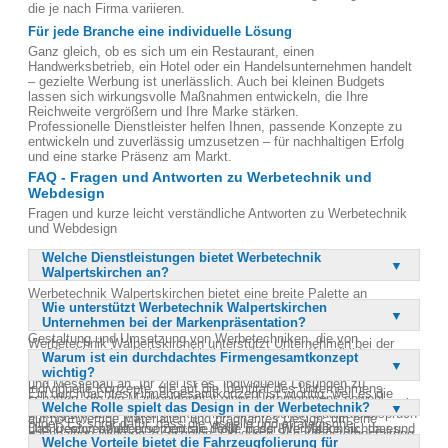
die je nach Firma variieren.
Für jede Branche eine individuelle Lösung
Ganz gleich, ob es sich um ein Restaurant, einen
Handwerksbetrieb, ein Hotel oder ein Handelsunternehmen handelt
– gezielte Werbung ist unerlässlich. Auch bei kleinen Budgets
lassen sich wirkungsvolle Maßnahmen entwickeln, die Ihre
Reichweite vergrößern und Ihre Marke stärken.
Professionelle Dienstleister helfen Ihnen, passende Konzepte zu
entwickeln und zuverlässig umzusetzen – für nachhaltigen Erfolg
und eine starke Präsenz am Markt.
FAQ - Fragen und Antworten zu Werbetechnik und
Webdesign
Fragen und kurze leicht verständliche Antworten zu Werbetechnik
und Webdesign
Welche Dienstleistungen bietet Werbetechnik
Walpertskirchen an?
Werbetechnik Walpertskirchen bietet eine breite Palette an
Wie unterstützt Werbetechnik Walpertskirchen
Dienstleistungen an, darunter Außenwerbung, Innenwerbung,
Unternehmen bei der Markenpräsentation?
Fahrzeugfolierung und Autofolierung. Sie sind spezialisiert auf die
Gestaltung und Umsetzung von Werbetechniken, die von
Werbetechnik Walpertskirchen unterstützt Unternehmen bei der
großflächigen Leuchtkästen bis hin zu kreativen Wandbildern
Warum ist ein durchdachtes Firmengesamtkonzept
Markenpräsentation durch maßgeschneiderte Werbelösungen, die
reichen. Darüber hinaus bieten sie auch Digitaldruck, Textildruck
wichtig?
sowohl visuell als auch strategisch überzeugen. Sie bieten
und Messebau an. Ihr Ziel ist es, individuelle Lösungen zu
individuelle Konzepte, die auf die Identität des Unternehmens
Ein durchdachtes Firmengesamtkonzept ist wichtig, weil es die
schaffen, die die Markenidentität eines Unternehmens sowohl
abgestimmt sind und Aufmerksamkeit generieren. Dabei setzen sie
Welche Rolle spielt das Design in der Werbetechnik?
Grundlage für einen erfolgreichen Außenauftritt eines Unternehmens
analog als auch digital stärken. Mit einem hohen Qualitätsanspruch
auf hochwertige Materialien und prägnantes Design, um eine
bildet. Es sorgt dafür, dass die visuelle und strategische
und kreativen Ideen sorgen sie dafür, dass Ihre Marke sichtbar und
Das Design spielt eine zentrale Rolle in der Werbetechnik, da es
nachhaltige Wirkung zu erzielen. Ob durch Schaufenstergestaltung,
Präsentation des Unternehmens stimmig ist und die gewünschte
Welche Vorteile bietet die Fahrzeugfolierung für
erlebbar wird.
entscheidend dafür ist, wie die Werbung wahrgenommen wird. Ein