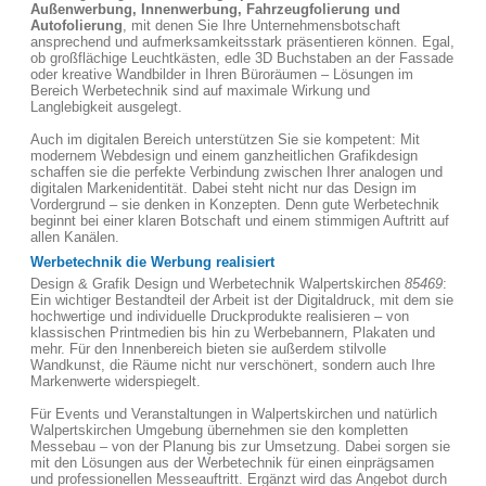
Außenwerbung, Innenwerbung, Fahrzeugfolierung und
Autofolierung
, mit denen Sie Ihre Unternehmensbotschaft
ansprechend und aufmerksamkeitsstark präsentieren können. Egal,
ob großflächige Leuchtkästen, edle 3D Buchstaben an der Fassade
oder kreative Wandbilder in Ihren Büroräumen – Lösungen im
Bereich Werbetechnik sind auf maximale Wirkung und
Langlebigkeit ausgelegt.
Auch im digitalen Bereich unterstützen Sie sie kompetent: Mit
modernem Webdesign und einem ganzheitlichen Grafikdesign
schaffen sie die perfekte Verbindung zwischen Ihrer analogen und
digitalen Markenidentität. Dabei steht nicht nur das Design im
Vordergrund – sie denken in Konzepten. Denn gute Werbetechnik
beginnt bei einer klaren Botschaft und einem stimmigen Auftritt auf
allen Kanälen.
Werbetechnik die Werbung realisiert
Design & Grafik Design und Werbetechnik Walpertskirchen
85469
:
Ein wichtiger Bestandteil der Arbeit ist der Digitaldruck, mit dem sie
hochwertige und individuelle Druckprodukte realisieren – von
klassischen Printmedien bis hin zu Werbebannern, Plakaten und
mehr. Für den Innenbereich bieten sie außerdem stilvolle
Wandkunst, die Räume nicht nur verschönert, sondern auch Ihre
Markenwerte widerspiegelt.
Für Events und Veranstaltungen in Walpertskirchen und natürlich
Walpertskirchen Umgebung übernehmen sie den kompletten
Messebau – von der Planung bis zur Umsetzung. Dabei sorgen sie
mit den Lösungen aus der Werbetechnik für einen einprägsamen
und professionellen Messeauftritt. Ergänzt wird das Angebot durch