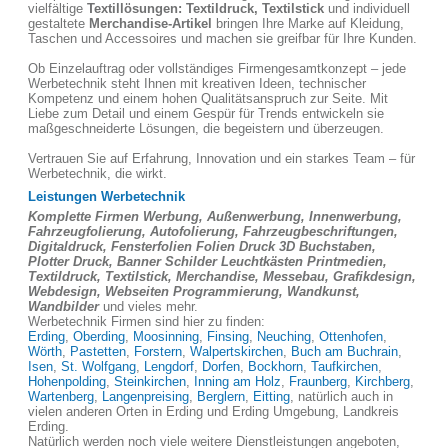
vielfältige
Textillösungen: Textildruck, Textilstick
und individuell
gestaltete
Merchandise-Artikel
bringen Ihre Marke auf Kleidung,
Taschen und Accessoires und machen sie greifbar für Ihre Kunden.
Ob Einzelauftrag oder vollständiges Firmengesamtkonzept – jede
Werbetechnik steht Ihnen mit kreativen Ideen, technischer
Kompetenz und einem hohen Qualitätsanspruch zur Seite. Mit
Liebe zum Detail und einem Gespür für Trends entwickeln sie
maßgeschneiderte Lösungen, die begeistern und überzeugen.
Vertrauen Sie auf Erfahrung, Innovation und ein starkes Team – für
Werbetechnik, die wirkt.
Leistungen Werbetechnik
Komplette Firmen Werbung, Außenwerbung, Innenwerbung,
Fahrzeugfolierung, Autofolierung, Fahrzeugbeschriftungen,
Digitaldruck, Fensterfolien Folien Druck 3D Buchstaben,
Plotter Druck, Banner Schilder Leuchtkästen Printmedien,
Textildruck, Textilstick, Merchandise, Messebau, Grafikdesign,
Webdesign, Webseiten Programmierung, Wandkunst,
Wandbilder
und vieles mehr.
Werbetechnik Firmen sind hier zu finden:
Erding
,
Oberding
,
Moosinning
,
Finsing
,
Neuching
,
Ottenhofen
,
Wörth
,
Pastetten
,
Forstern
,
Walpertskirchen
,
Buch am Buchrain
,
Isen
,
St. Wolfgang
,
Lengdorf
,
Dorfen
,
Bockhorn
,
Taufkirchen
,
Hohenpolding
,
Steinkirchen
,
Inning am Holz
,
Fraunberg
,
Kirchberg
,
Wartenberg
,
Langenpreising
,
Berglern
,
Eitting
, natürlich auch in
vielen anderen Orten in Erding und Erding Umgebung, Landkreis
Erding.
Natürlich werden noch viele weitere Dienstleistungen angeboten,