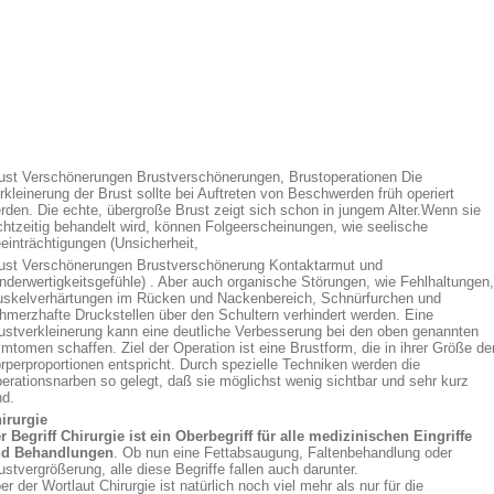
ust Verschönerungen Brustverschönerungen, Brustoperationen Die
rkleinerung der Brust sollte bei Auftreten von Beschwerden früh operiert
rden. Die echte, übergroße Brust zeigt sich schon in jungem Alter.Wenn sie
chtzeitig behandelt wird, können Folgeerscheinungen, wie seelische
einträchtigungen (Unsicherheit,
ust Verschönerungen Brustverschönerung Kontaktarmut und
nderwertigkeitsgefühle) . Aber auch organische Störungen, wie Fehlhaltungen,
skelverhärtungen im Rücken und Nackenbereich, Schnürfurchen und
hmerzhafte Druckstellen über den Schultern verhindert werden. Eine
ustverkleinerung kann eine deutliche Verbesserung bei den oben genannten
mtomen schaffen. Ziel der Operation ist eine Brustform, die in ihrer Größe de
rperproportionen entspricht. Durch spezielle Techniken werden die
erationsnarben so gelegt, daß sie möglichst wenig sichtbar und sehr kurz
nd.
irurgie
r Begriff Chirurgie ist ein Oberbegriff für alle medizinischen Eingriffe
d Behandlungen
. Ob nun eine Fettabsaugung, Faltenbehandlung oder
ustvergrößerung, alle diese Begriffe fallen auch darunter.
er der Wortlaut Chirurgie ist natürlich noch viel mehr als nur für die