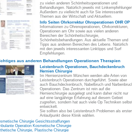
zu vielen anderen Schönheitsoperationen und
Behandlungen. Natürlich jeweils mit Linkempfehlungen
Außerdem zu vielleicht auch für Sie interessante
Themen aus der Wirtschaft und Aktuellem.
Info Seiten Ohrkorrektur Ohroperationen OHR OP
Informationen zu Ohrenoperationen, Ohrkorrekturen,
Operationen am Ohr sowie aus vielen anderen
Bereichen der Schönheitschirurgie,
Schönheitsbehandlungen. Aus aktuelle Themen und
Tipps aus anderen Bereichen des Lebens. Natürlich
mit den jeweils interessanten Linktipps und Surf
Empfehlungen.
ichtiges aus anderen Behandlungen Operationen Therapien
Leistenbruch Operationen, Bauchdeckenbruch
Hernien Chirurgie
Im Hernienzentrum München werden alle Arten von
Leistenbruch Operationen durchgeführt. Sowie aber
auch Bauchdeckenbruch, Nabelbruch und Narbenbruc
Operationen. Das Zentrum ist rein auf die
Hernienchirurgie ausgelegt und kann daher nicht nur
auf eine langjährige Erfahrung auf diesem Gebiet
zugreifen, sondern hat auch viele Op Techniken selbs
entwickelt.
Sie sollten also bei Leistenbruch Problemen als erste
Anlaufpunkt diese Klinik wählen.
smetische Chirurgie Gesichtsstraffungen
bulante Operation Kosmetische Chirurgie
thetische Chirurgie, Plastische Chirurgie