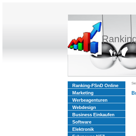
Rankin
Sie
Ranking-FSnD Online
Marketing
B
Werbeagenturen
Webdesign
Business Einkaufen
Software
Elektronik