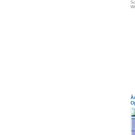
Sc
Wi
Ä
O