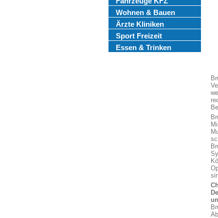
Fahrzeuge KFZ
Wohnen & Bauen
Ärzte Kliniken
Sport Freizeit
Essen & Trinken
Br
Ve
we
re
Be
Br
Mi
Mu
sc
Br
Sy
Kö
Op
si
Ch
De
un
Br
Ab