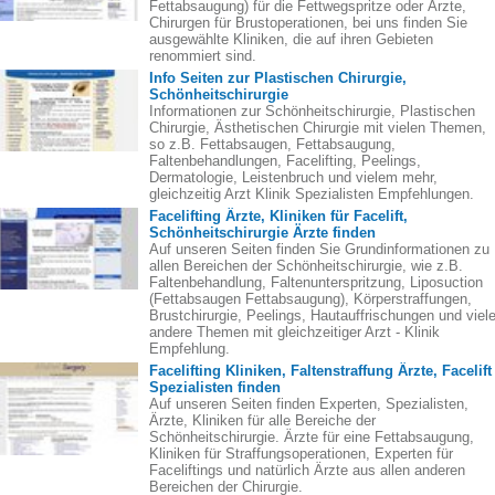
Fettabsaugung) für die Fettwegspritze oder Ärzte,
Chirurgen für Brustoperationen, bei uns finden Sie
ausgewählte Kliniken, die auf ihren Gebieten
renommiert sind.
Info Seiten zur Plastischen Chirurgie,
Schönheitschirurgie
Informationen zur Schönheitschirurgie, Plastischen
Chirurgie, Ästhetischen Chirurgie mit vielen Themen,
so z.B. Fettabsaugen, Fettabsaugung,
Faltenbehandlungen, Facelifting, Peelings,
Dermatologie, Leistenbruch und vielem mehr,
gleichzeitig Arzt Klinik Spezialisten Empfehlungen.
Facelifting Ärzte, Kliniken für Facelift,
Schönheitschirurgie Ärzte finden
Auf unseren Seiten finden Sie Grundinformationen zu
allen Bereichen der Schönheitschirurgie, wie z.B.
Faltenbehandlung, Faltenunterspritzung, Liposuction
(Fettabsaugen Fettabsaugung), Körperstraffungen,
Brustchirurgie, Peelings, Hautauffrischungen und viel
andere Themen mit gleichzeitiger Arzt - Klinik
Empfehlung.
Facelifting Kliniken, Faltenstraffung Ärzte, Facelift
Spezialisten finden
Auf unseren Seiten finden Experten, Spezialisten,
Ärzte, Kliniken für alle Bereiche der
Schönheitschirurgie. Ärzte für eine Fettabsaugung,
Kliniken für Straffungsoperationen, Experten für
Faceliftings und natürlich Ärzte aus allen anderen
Bereichen der Chirurgie.