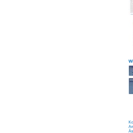
W
Ko
Am
Äs